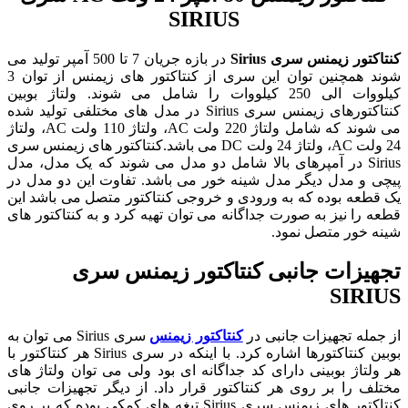
SIRIUS
کنتاکتور زیمنس
سری Sirius
در بازه جریان 7 تا 500 آمپر تولید می
شوند همچنین توان این سری از کنتاکتور های زیمنس از توان 3
کیلووات الی 250 کیلووات را شامل می شوند. ولتاژ بوبین
کنتاکتورهای زیمنس سری Sirius در مدل های مختلفی تولید شده
می شوند که شامل ولتاژ 220 ولت AC، ولتاژ 110 ولت AC، ولتاژ
24 ولت AC، ولتاژ 24 ولت DC می باشد.کنتاکتور های زیمنس سری
Sirius در آمپرهای بالا شامل دو مدل می شوند که یک مدل، مدل
پیچی و مدل دیگر مدل شینه خور می باشد. تفاوت این دو مدل در
یک قطعه بوده که به ورودی و خروجی کنتاکتور متصل می باشد این
قطعه را نیز به صورت جداگانه می توان تهیه کرد و به کنتاکتور های
شینه خور متصل نمود.
تجهیزات جانبی کنتاکتور زیمنس سری
SIRIUS
از جمله تجهیزات جانبی در
کنتاکتور زیمنس
سری Sirius می توان به
بوبین کنتاکتورها اشاره کرد. با اینکه در سری Sirius هر کنتاکتور با
هر ولتاژ بوبینی دارای کد جداگانه ای بود ولی می توان ولتاژ های
مختلف را بر روی هر کنتاکتور قرار داد. از دیگر تجهیزات جانبی
کنتاکتور های زیمنس سری Sirius تیغه های کمکی بوده که بر روی