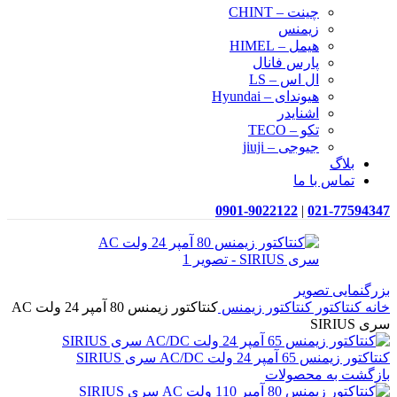
چینت – CHINT
زیمنس
هیمل – HIMEL
پارس فانال
ال اس – LS
هیوندای – Hyundai
اشنایدر
تکو – TECO
جیوجی – jiuji
بلاگ
تماس با ما
0901-9022122
|
021-77594347
بزرگنمایی تصویر
خانه
کنتاکتور
کنتاکتور زیمنس
کنتاکتور زیمنس 80 آمپر 24 ولت AC
سری SIRIUS
کنتاکتور زیمنس 65 آمپر 24 ولت AC/DC سری SIRIUS
بازگشت به محصولات