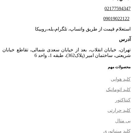
02177594347
09019022122
استعلام قیمت از طریق واتساپ، تلگرام،بله،روبیکا
آدرس
تهران، خیابان انقلاب، بعد از خیابان سعدی شمالی، تقاطع خیابان
شریعتی، ساختمان امیر (پلاک362)، طبقه 1، واحد 6
محصولات مهم
کلید هوایی
کلید اتوماتیک
کنتاکتور
کلید حرارتی
بی متال
کلید مینیاتوری