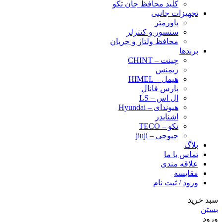
کلید محافظ جان تکو
تجهیزات جانبی
پاورمتر
سنسور و کنترلر
محافظ ولتاژ و‌ جریان
برندها
چینت – CHINT
زیمنس
هیمل – HIMEL
پارس فانال
ال اس – LS
هیوندای – Hyundai
اشنایدر
تکو – TECO
جیوجی – jiuji
بلاگ
تماس با ما
علاقه مندی
مقایسه
ورود / ثبت نام
سبد خرید
بستن
ورود