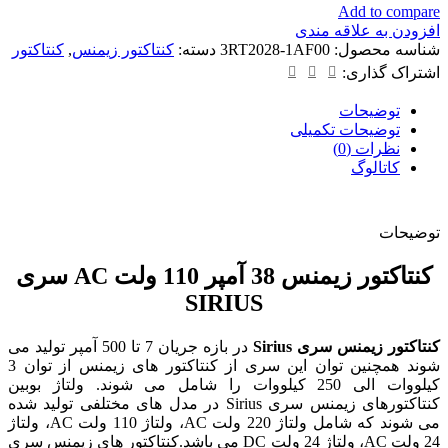
Add to compare
افزودن به علاقه مندی
شناسه محصول:
3RT2028-1AF00
دسته:
کنتاکتور زیمنس
,
کنتاکتور
اشتراک گذاری:
توضیحات
توضیحات تکمیلی
نظرات (0)
کاتالوگ
توضیحات
کنتاکتور زیمنس 38 آمپر 110 ولت AC سری
SIRIUS
کنتاکتور زیمنس
سری Sirius
در بازه جریان 7 تا 500 آمپر تولید می
شوند همچنین توان این سری از کنتاکتور های زیمنس از توان 3
کیلووات الی 250 کیلووات را شامل می شوند. ولتاژ بوبین
کنتاکتورهای زیمنس سری Sirius در مدل های مختلفی تولید شده
می شوند که شامل ولتاژ 220 ولت AC، ولتاژ 110 ولت AC، ولتاژ
24 ولت AC، ولتاژ 24 ولت DC می باشد.کنتاکتور های زیمنس سری