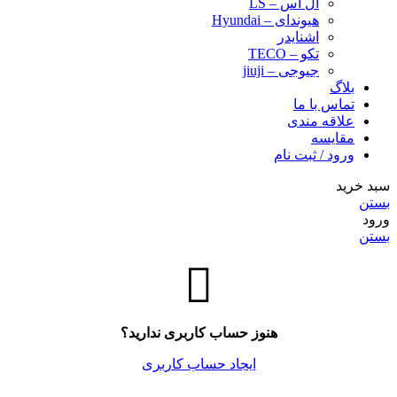
ال اس – LS
هیوندای – Hyundai
اشنایدر
تکو – TECO
جیوجی – jiuji
بلاگ
تماس با ما
علاقه مندی
مقایسه
ورود / ثبت نام
سبد خرید
بستن
ورود
بستن
هنوز حساب کاربری ندارید؟
ایجاد حساب کاربری