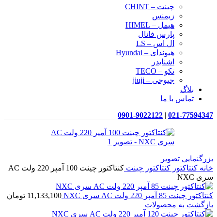
چینت – CHINT
زیمنس
هیمل – HIMEL
پارس فانال
ال اس – LS
هیوندای – Hyundai
اشنایدر
تکو – TECO
جیوجی – jiuji
بلاگ
تماس با ما
0901-9022122
|
021-77594347
بزرگنمایی تصویر
خانه
کنتاکتور
کنتاکتور چینت
کنتاکتور چینت 100 آمپر 220 ولت AC
سری NXC
کنتاکتور چینت 85 آمپر 220 ولت AC سری NXC
11,133,100
تومان
بازگشت به محصولات