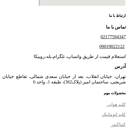
ارتباط با ما
تماس با ما
02177594347
09019022122
استعلام قیمت از طریق واتساپ، تلگرام،بله،روبیکا
آدرس
تهران، خیابان انقلاب، بعد از خیابان سعدی شمالی، تقاطع خیابان
شریعتی، ساختمان امیر (پلاک362)، طبقه 1، واحد 6
محصولات مهم
کلید هوایی
کلید اتوماتیک
کنتاکتور