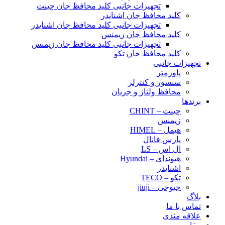
تجهیزات جانبی کلید محافظ جان چینت
کلید محافظ جان اشنایدر
تجهیزات جانبی کلید محافظ جان اشنایدر
کلید محافظ جان زیمنس
تجهیزات جانبی کلید محافظ جان زیمنس
کلید محافظ جان تکو
تجهیزات جانبی
پاورمتر
سنسور و کنترلر
محافظ ولتاژ و‌ جریان
برندها
چینت – CHINT
زیمنس
هیمل – HIMEL
پارس فانال
ال اس – LS
هیوندای – Hyundai
اشنایدر
تکو – TECO
جیوجی – jiuji
بلاگ
تماس با ما
علاقه مندی