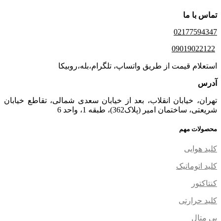
تماس با ما
02177594347
09019022122
استعلام قیمت از طریق واتساپ، تلگرام،بله،روبیکا
آدرس
تهران، خیابان انقلاب، بعد از خیابان سعدی شمالی، تقاطع خیابان
شریعتی، ساختمان امیر (پلاک362)، طبقه 1، واحد 6
محصولات مهم
کلید هوایی
کلید اتوماتیک
کنتاکتور
کلید حرارتی
بی متال