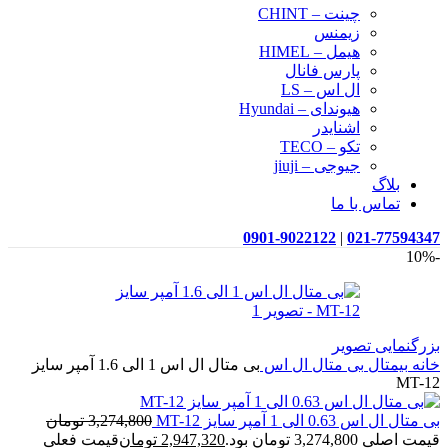
چینت – CHINT
زیمنس
هیمل – HIMEL
پارس فانال
ال اس – LS
هیوندای – Hyundai
اشنایدر
تکو – TECO
جیوجی – jiuji
بلاگ
تماس با ما
0901-9022122
|
021-77594347
-10%
بزرگنمایی تصویر
خانه
بیمتال
بی متال ال اس
بی متال ال اس 1 الی 1.6 آمپر سایز
MT-12
بی متال ال اس 0.63 الی 1 آمپر سایز MT-12
3,274,800
تومان
قیمت اصلی 3,274,800 تومان بود.
2,947,320
تومان
قیمت فعلی