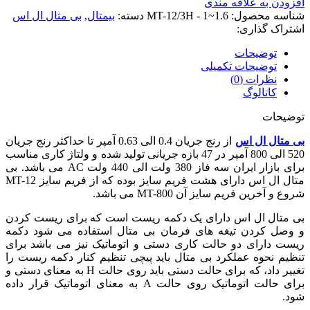
افزودن به علاقه مندی
شناسه محصول:
MT-12/3H - 1~1.6
دسته:
بیمتال
,
بی متال ال اس
اشتراک گذاری:
توضیحات
توضیحات تکمیلی
نظرات (0)
کاتالوگ
توضیحات
بی متال ال اس
از رنج جریان 0.4 الی 0.63 آمپر تا حداکثر رنج جریان
520 الی 800 آمپر در 47 بازه جریانی تولید شده و ولتاژ کاری مناسب
برای بازار ایران سه فاز 380 ولت الی 440 ولت AC می باشد. بی
متال ال اس دارای هشت فریم سایز بوده که از فریم سایز MT-12
شروع و آخرین فریم سایز آن MT-800 می باشد.
بی متال ال اس دارای یک دکمه ریست است که برای ریست کردن
و وصل کردن تیغه های فرمان بی متال استفاده می شود دکمه
ریست دارای دو حالت کاری دستی و اتوماتیک نیز می باشد برای
تنظیم نحوه عملکرد بی متال باید پیچی تنظیم کنار دکمه ریست را
تغییر داد، که برای حالت دستی باید روی حالت H به معنای دستی و
برای حالت اتوماتیک روی حالت A به معنای اتوماتیک قرار داده
شود.