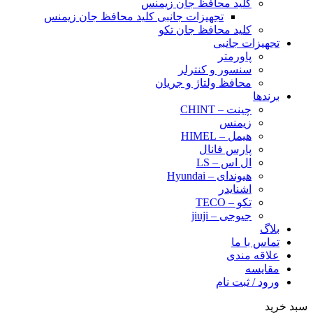
کلید محافظ جان زیمنس
تجهیزات جانبی کلید محافظ جان زیمنس
کلید محافظ جان تکو
تجهیزات جانبی
پاورمتر
سنسور و کنترلر
محافظ ولتاژ و‌ جریان
برندها
چینت – CHINT
زیمنس
هیمل – HIMEL
پارس فانال
ال اس – LS
هیوندای – Hyundai
اشنایدر
تکو – TECO
جیوجی – jiuji
بلاگ
تماس با ما
علاقه مندی
مقایسه
ورود / ثبت نام
سبد خرید