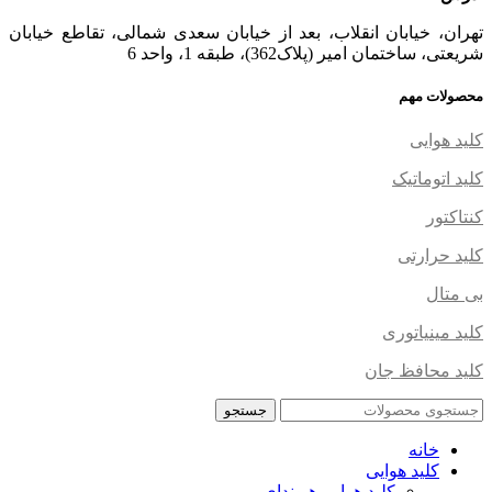
تهران، خیابان انقلاب، بعد از خیابان سعدی شمالی، تقاطع خیابان
شریعتی، ساختمان امیر (پلاک362)، طبقه 1، واحد 6
محصولات مهم
کلید هوایی
کلید اتوماتیک
کنتاکتور
کلید حرارتی
بی متال
کلید مینیاتوری
کلید محافظ جان
جستجو
خانه
کلید هوایی
کلید هوایی هیوندای