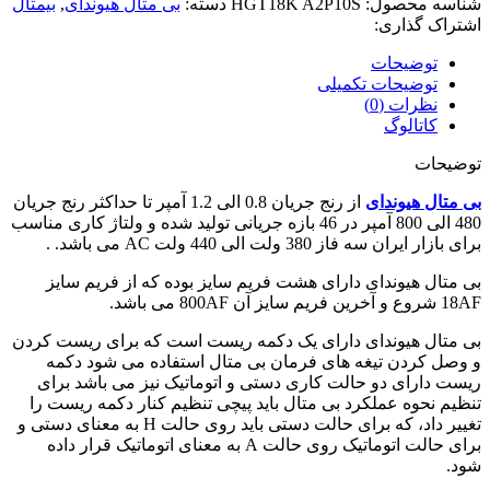
شناسه محصول:
HGT18K A2P10S
دسته:
بی متال هیوندای
,
بیمتال
اشتراک گذاری:
توضیحات
توضیحات تکمیلی
نظرات (0)
کاتالوگ
توضیحات
بی متال هیوندای
از رنج جریان 0.8 الی 1.2 آمپر تا حداکثر رنج جریان
480 الی 800 آمپر در 46 بازه جریانی تولید شده و ولتاژ کاری مناسب
برای بازار ایران سه فاز 380 ولت الی 440 ولت AC می باشد. .
بی متال هیوندای دارای هشت فریم سایز بوده که از فریم سایز
18AF شروع و آخرین فریم سایز آن 800AF می باشد.
بی متال هیوندای دارای یک دکمه ریست است که برای ریست کردن
و وصل کردن تیغه های فرمان بی متال استفاده می شود دکمه
ریست دارای دو حالت کاری دستی و اتوماتیک نیز می باشد برای
تنظیم نحوه عملکرد بی متال باید پیچی تنظیم کنار دکمه ریست را
تغییر داد، که برای حالت دستی باید روی حالت H به معنای دستی و
برای حالت اتوماتیک روی حالت A به معنای اتوماتیک قرار داده
شود.