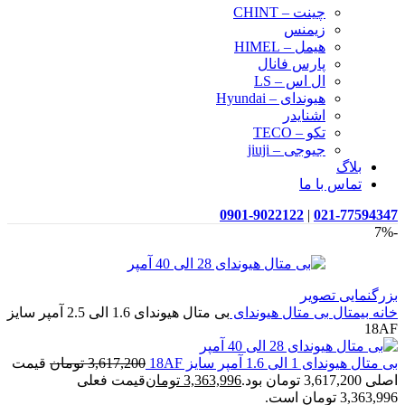
چینت – CHINT
زیمنس
هیمل – HIMEL
پارس فانال
ال اس – LS
هیوندای – Hyundai
اشنایدر
تکو – TECO
جیوجی – jiuji
بلاگ
تماس با ما
0901-9022122
|
021-77594347
-7%
بزرگنمایی تصویر
خانه
بیمتال
بی متال هیوندای
بی متال هیوندای 1.6 الی 2.5 آمپر سایز
18AF
بی متال هیوندای 1 الی 1.6 آمپر سایز 18AF
3,617,200
تومان
قیمت
اصلی 3,617,200 تومان بود.
3,363,996
تومان
قیمت فعلی
3,363,996 تومان است.