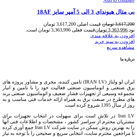
Add to compare
بی متال هیوندای 3 الی 5 آمپر سایز 18AF
3,617,200
تومان
قیمت اصلی 3,617,200 تومان
بود.
3,363,996
تومان
قیمت فعلی 3,363,996 تومان است.
افزودن به علاقه مندی
افزودن به سبد خرید
مشاهده سریع
درباره ما
ایران لو ولتاژ (IRAN LV) تامین کننده، مجری و مشاور پروژه های
برق صنعتی و اتوماسیون صنعتی فعالیت خود را با تامین و انبار
مجموعه وسیعی از تجهیزات فشار ضعیف و اتوماسیون صنعتی برند
های مطرح در صنعت برق به همراه ارائه خدمات فنی مناسب و به
روز از سال 1395 شروع کرده است
Iran LV در تلاش است برای سهولت در انتخاب تجهیزات برای
مشتریان محترم از سراسر کشور ، مشخصات و اطلاعات فنی آنها
را به بهترین روش ممکن در سایت شرکت Iran LV جمع آوری کرده
تا مراجعین محترم سایت، انتخابی سریع و صحیحی را با توجه به نیاز