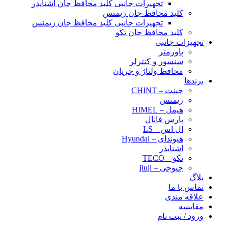
تجهیزات جانبی کلید محافظ جان اشنایدر
کلید محافظ جان زیمنس
تجهیزات جانبی کلید محافظ جان زیمنس
کلید محافظ جان تکو
تجهیزات جانبی
پاورمتر
سنسور و کنترلر
محافظ ولتاژ و‌ جریان
برندها
چینت – CHINT
زیمنس
هیمل – HIMEL
پارس فانال
ال اس – LS
هیوندای – Hyundai
اشنایدر
تکو – TECO
جیوجی – jiuji
بلاگ
تماس با ما
علاقه مندی
مقایسه
ورود / ثبت نام