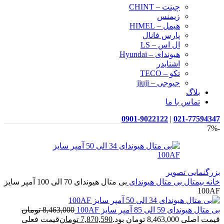
چینت – CHINT
زیمنس
هیمل – HIMEL
پارس فانال
ال اس – LS
هیوندای – Hyundai
اشنایدر
تکو – TECO
جیوجی – jiuji
بلاگ
تماس با ما
0901-9022122
|
021-77594347
-7%
بزرگنمایی تصویر
خانه
بیمتال
بی متال هیوندای
بی متال هیوندای 70 الی 100 آمپر سایز
100AF
بی متال هیوندای 59 الی 85 آمپر سایز 100AF
8,463,000
تومان
قیمت اصلی 8,463,000 تومان بود.
7,870,590
تومان
قیمت فعلی