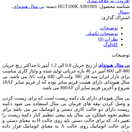
افزودن به علاقه مندی
شناسه محصول:
HGT100K A00100S
دسته:
بی متال هیوندای
,
بیمتال
اشتراک گذاری:
توضیحات
توضیحات تکمیلی
نظرات (0)
کاتالوگ
توضیحات
بی متال هیوندای
از رنج جریان 0.8 الی 1.2 آمپر تا حداکثر رنج جریان
480 الی 800 آمپر در 46 بازه جریانی تولید شده و ولتاژ کاری مناسب
برای بازار ایران سه فاز 380 ولت الی 440 ولت AC می باشد. بی
متال هیوندای دارای هشت فریم سایز بوده که از فریم سایز 18AF
شروع و آخرین فریم سایز آن 800AF می باشد.
بی متال هیوندای دارای یک دکمه ریست است که برای ریست کردن
و وصل کردن تیغه های فرمان بی متال استفاده می شود دکمه
ریست دارای دو حالت کاری دستی و اتوماتیک نیز می باشد برای
تنظیم نحوه عملکرد بی متال باید پیچی تنظیم کنار دکمه ریست را
تغییر داد، که برای حالت دستی باید روی حالت H به معنای دستی و
برای حالت اتوماتیک روی حالت A به معنای اتوماتیک قرار داده
شود.