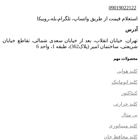
09019022122
استعلام قیمت از طریق واتساپ، تلگرام،بله،روبیکا
آدرس
تهران، خیابان انقلاب، بعد از خیابان سعدی شمالی، تقاطع خیابان
شریعتی، ساختمان امیر (پلاک362)، طبقه 1، واحد 6
محصولات مهم
کلید هوایی
کلید اتوماتیک
کنتاکتور
کلید حرارتی
بی متال
کلید مینیاتوری
کلید محافظ جان