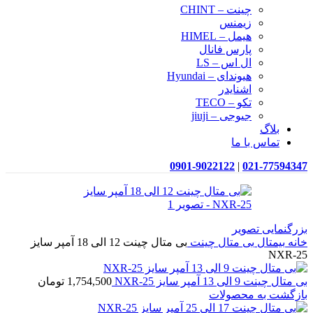
چینت – CHINT
زیمنس
هیمل – HIMEL
پارس فانال
ال اس – LS
هیوندای – Hyundai
اشنایدر
تکو – TECO
جیوجی – jiuji
بلاگ
تماس با ما
0901-9022122
|
021-77594347
بزرگنمایی تصویر
خانه
بیمتال
بی متال چینت
بی متال چینت 12 الی 18 آمپر سایز
NXR-25
بی متال چینت 9 الی 13 آمپر سایز NXR-25
1,754,500
تومان
بازگشت به محصولات