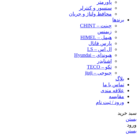
پاورمتر
سنسور و کنترلر
محافظ ولتاژ و‌ جریان
برندها
چینت – CHINT
زیمنس
هیمل – HIMEL
پارس فانال
ال اس – LS
هیوندای – Hyundai
اشنایدر
تکو – TECO
جیوجی – jiuji
بلاگ
تماس با ما
علاقه مندی
مقایسه
ورود / ثبت نام
سبد خرید
بستن
ورود
بستن