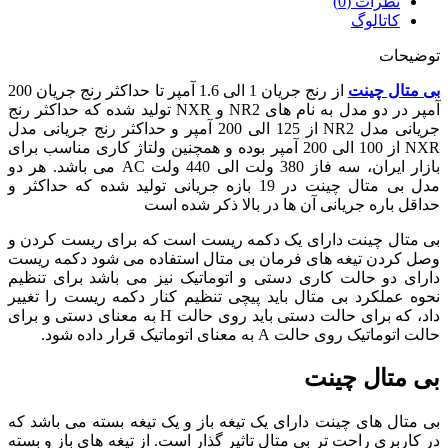
نظرات (0)
کاتالوگ
توضیحات
بی متال چینت
از رنج جریان 1 الی 1.6 آمپر تا حداکثر رنج جریان 200
آمپر در دو مدل به نام های NR2 و NXR تولید شده که حداکثر رنج
جریانی مدل NR2 از 125 الی 200 آمپر و حداکثر رنج جریانی مدل
NXR از 100 الی 200 آمپر بوده و همچنین ولتاژ کاری مناسب برای
بازار ایران، سه فاز 380 ولت الی 440 ولت AC می باشد. هر دو
مدل بی متال چینت در 19 بازه جریانی تولید شده که حداکثر و
حداقل باره جریانی آن ها در بالا ذکر شده است
بی متال چینت دارای یک دکمه ریست است که برای ریست کردن و
وصل کردن تیغه های فرمان بی متال استفاده می شود دکمه ریست
دارای دو حالت کاری دستی و اتوماتیک نیز می باشد برای تنظیم
نحوه عملکرد بی متال باید پیچی تنظیم کنار دکمه ریست را تغییر
داد، که برای حالت دستی باید روی حالت H به معنای دستی و برای
حالت اتوماتیک روی حالت A به معنای اتوماتیک قرار داده شود.
بی متال چینت
بی متال های چینت دارای یک تیغه باز و یک تیغه بسته می باشد که
در کاربری راحت تر بی متال تاثیر گذار است. از تیغه های باز و بسته