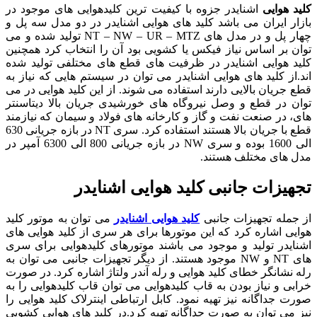
کلید هوایی
اشنایدر جزوه با کیفیت ترین کلیدهوایی های موجود در
بازار ایران می باشد کلید های هوایی اشنایدر در دو مدل سه پل و
چهار پل و در مدل های NT – NW – UR – MTZ تولید شده و می
توان بر اساس نیاز فیکس یا کشویی بود آن را انتخاب کرد همچنین
کلید هوایی اشنایدر در ظرفیت های قطع های مختلفی تولید شده
اند.از کلید های هوایی اشنایدر می توان در سیستم هایی که نیاز به
قطع جریان بالایی دارند استفاده می شوند. از این کلید هوایی در می
توان در قطع و وصل نیروگاه های خورشیدی جریان بالا دیتاسنتر
های، در صنعت نفت و گاز و کارخانه های فولاد و سیمان که نیازمند
قطع با جریان بالا هستند استفاده کرد. سری NT در بازه جریانی 630
الی 1600 بوده و سری NW در بازه جریانی 800 الی 6300 آمپر در
مدل های مختلف هستند.
تجهیزات جانبی کلید هوایی اشنایدر
از جمله تجهیزات جانبی
کلید هوایی اشنایدر
می توان به موتور کلید
هوایی اشاره کرد که این موتورها برای هر سری از کلید هوایی های
اشنایدر تولید و موجود می باشند موتورهای کلیدهوایی برای سری
های NT و NW موجود هستند. از دیگر تجهیزات جانبی می توان به
رله نشانگر خطای کلید هوایی و رله آندر ولتاژ اشاره کرد. در صورت
خرابی و نیاز بودن به قاب کلیدهوایی می توان قاب کلیدهوایی را به
صورت جداگانه نیز تهیه نمود. کابل ارتباطی اینترلاک کلید هوایی را
نیز می توان به صورت جداگانه تهیه کرد.در کلید های هوایی کشویی