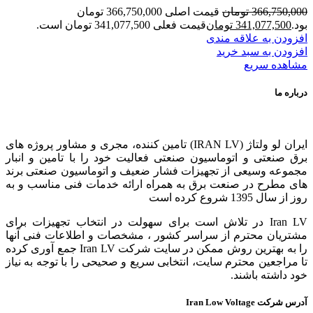
366,750,000
تومان
قیمت اصلی 366,750,000 تومان
بود.
341,077,500
تومان
قیمت فعلی 341,077,500 تومان است.
افزودن به علاقه مندی
افزودن به سبد خرید
مشاهده سریع
درباره ما
ایران لو ولتاژ (IRAN LV) تامین کننده، مجری و مشاور پروژه های
برق صنعتی و اتوماسیون صنعتی فعالیت خود را با تامین و انبار
مجموعه وسیعی از تجهیزات فشار ضعیف و اتوماسیون صنعتی برند
های مطرح در صنعت برق به همراه ارائه خدمات فنی مناسب و به
روز از سال 1395 شروع کرده است
Iran LV در تلاش است برای سهولت در انتخاب تجهیزات برای
مشتریان محترم از سراسر کشور ، مشخصات و اطلاعات فنی آنها
را به بهترین روش ممکن در سایت شرکت Iran LV جمع آوری کرده
تا مراجعین محترم سایت، انتخابی سریع و صحیحی را با توجه به نیاز
خود داشته باشند.
آدرس شرکت Iran Low Voltage