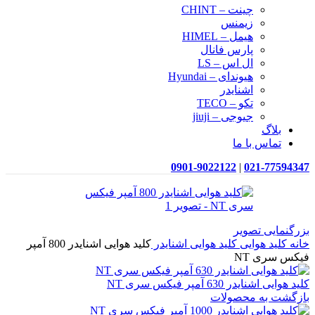
چینت – CHINT
زیمنس
هیمل – HIMEL
پارس فانال
ال اس – LS
هیوندای – Hyundai
اشنایدر
تکو – TECO
جیوجی – jiuji
بلاگ
تماس با ما
0901-9022122
|
021-77594347
بزرگنمایی تصویر
خانه
کلید هوایی
کلید هوایی اشنایدر
کلید هوایی اشنایدر 800 آمپر
فیکس سری NT
کلید هوایی اشنایدر 630 آمپر فیکس سری NT
بازگشت به محصولات