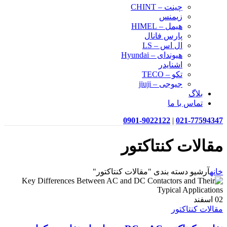
چینت – CHINT
زیمنس
هیمل – HIMEL
پارس فانال
ال اس – LS
هیوندای – Hyundai
اشنایدر
تکو – TECO
جیوجی – jiuji
بلاگ
تماس با ما
0901-9022122
|
021-77594347
مقالات کنتاکتور
خانه
آرشیو دسته بندی "مقالات کنتاکتور"
02
اسفند
مقالات کنتاکتور