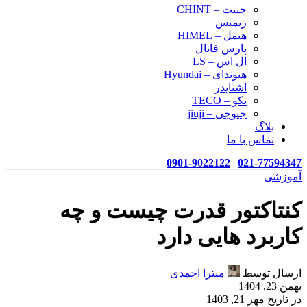
چینت – CHINT
زیمنس
هیمل – HIMEL
پارس فانال
ال اس – LS
هیوندای – Hyundai
اشنایدر
تکو – TECO
جیوجی – jiuji
بلاگ
تماس با ما
0901-9022122
|
021-77594347
آموزشی
کنتاکتور قدرت چیست و چه
کاربرد هایی دارد
ارسال توسط
میترا احمدی
بهمن 23, 1404
در تاریخ مهر 21, 1403