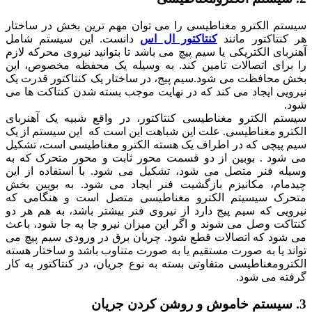
سیستم الکترو مغناطیسی را می توان مهم ترین بخش در ساختار
هر کنتاکتور مانند
کنتاکتور ال اس
دانست. این سیستم شامل
آهنربای الکتریکی یا سیم پیچ می باشد تا بتوانید نیروی محرکه لازم
را برای اتصالات تامین کند. به وسیله یک محفظه مخصوص، این
بخش محافظت می شود.سیم پیج، در ساختار یک کنتاکتور قدرت یک
نیرویی ایجاد می کند که در نهایت موجب بسته شدن کنتاکت ها می
شود.
سیستم الکترو مغناطیسی کنتاکتور، در واقع شبیه یک آهنربای
الکترو مغناطیسی. علت این شباهت این است که این سیستم از یک
سیم پیچی که در اطراف یک هسته الکترو مغناطیسی است، تشکیل
می شود . بوبین از دو قسمت محور ثابت و محور متحرک که به
وسیله فنر متصل می شود، تشکیل می شود. با استفاده از این
چیدمام، مکانیزم بازگشیت فنر ایجاد می شود. به بویین بخش
متحرک سیسیتم الکترو مغناطیسی متصل است و هنگامی که
نیرویی که سیم پیج دارد از نیروی فنر بیشتر باشد، به هم هر دو
کنتاکت وصل می شوند و اگر این میزان نیرو جا به جا شود، باعث
می شود که اتصالات قطع شود. چریان برق در ورودی سیم پیچ می
تواند یا به صورت مستقیم یا به صورت متناوب باشد و ساختار هسته
الکترومغناطیسی متفاوتی بسته به نوع جریان، در کنتاکتور به کار
گرفته می شود.
3. سیستم خاموش و روشن کردن جریان