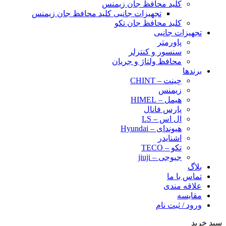
کلید محافظ جان زیمنس
تجهیزات جانبی کلید محافظ جان زیمنس
کلید محافظ جان تکو
تجهیزات جانبی
پاورمتر
سنسور و کنترلر
محافظ ولتاژ و‌ جریان
برندها
چینت – CHINT
زیمنس
هیمل – HIMEL
پارس فانال
ال اس – LS
هیوندای – Hyundai
اشنایدر
تکو – TECO
جیوجی – jiuji
بلاگ
تماس با ما
علاقه مندی
مقایسه
ورود / ثبت نام
سبد خرید