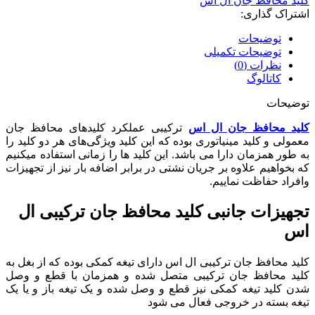
کلید محافظ جان ال اس
ال
اشتراک گذاری:
اس
25
توضیحات
آمپر
توضیحات تکمیلی
جریان
نظرات (0)
نشتی
کاتالوگ
30mA
عدد
توضیحات
کلید محافظ جان ال اس
ترکیبی عملکرد کلیدهای محافظ جان
معمولی و کلید مینیاتوری بوده که این کلید ویژگی‌های هر دو کلید را
به طور همزمان دارا می باشد. این کلید ها را زمانی استفاده میکنیم
که بخواهیم علاوه بر جریان نشتی در برابر اضافه بار نیز از تجهیزات
وافراد حفاظت نماییم.
تجهیزات جانبی کلید محافظ جان ترکیبی ال
اس
کلید محافظ جان ترکیبی ال اس دارای تیغه کمکی بوده که از بغل به
کلید محافظ جان ترکیبی متصل شده و همزمان با قطع و وصل
شدن کلید تیغه کمکی نیز قطع و وصل شده و یک تیغه باز و یا یک
تیغه بسته در خروجی فعال می شود