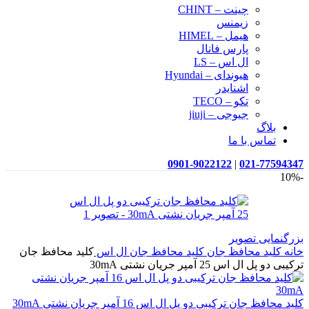
چینت – CHINT
زیمنس
هیمل – HIMEL
پارس فانال
ال اس – LS
هیوندای – Hyundai
اشنایدر
تکو – TECO
جیوجی – jiuji
بلاگ
تماس با ما
0901-9022122
|
021-77594347
-10%
بزرگنمایی تصویر
خانه
کلید محافظ جان
کلید محافظ جان ال اس
کلید محافظ جان
ترکیبی دو پل ال اس 25 آمپر جریان نشتی 30mA
کلید محافظ جان ترکیبی دو پل ال اس 16 آمپر جریان نشتی 30mA