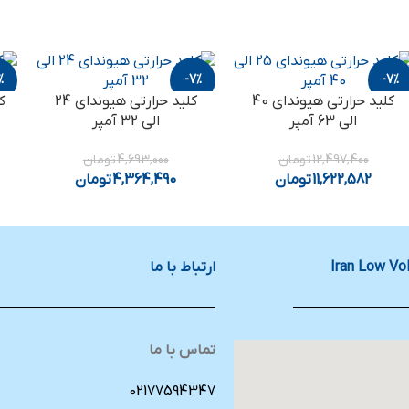
%
-7%
-7%
کلید حرارتی هیوندای 40
کلید حرارتی هیوندای 24
الی 63 آمپر
الی 32 آمپر
12,497,400
تومان
4,693,000
تومان
11,622,582
تومان
4,364,490
تومان
ارتباط با ما
تماس با ما
02177594347