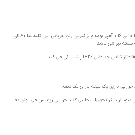
سری Sirius در سه فریم سایز به نام های S 00 – S 0 – S2 – S 3 تولید می شوند که کوچکترین رنج جریانی این کلید ها 0.11 الی 0.16 آمپر بوده و بزرگترین رنج جریانی این کلید ها 80 الی
ی شود.از دیگر تجهیزات جانبی کلید حرارتی زیمنس می توان به