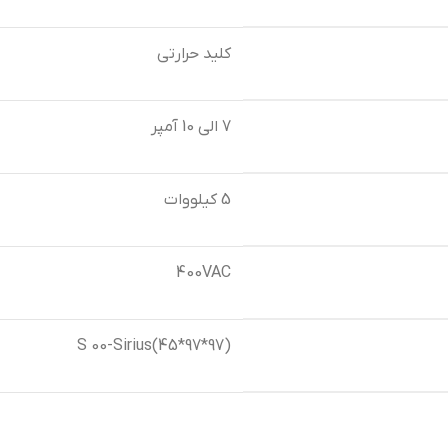
کلید حرارتی
7 الی 10 آمپر
5 کیلووات
400VAC
S 00-Sirius(45*97*97)