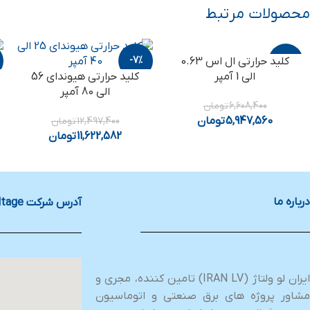
محصولات مرتبط
-7%
-10%
کلید حرارتی ال اس 0.63
الی 1 آمپر
کلید حرارتی هیوندای 56
الی 80 آمپر
6,608,400
تومان
5,947,560
تومان
12,497,400
تومان
11,622,582
تومان
درباره ما
آدرس شرکت Iran Low Voltage
ایران لو ولتاژ (IRAN LV) تامین کننده، مجری و
مشاور پروژه های برق صنعتی و اتوماسیون