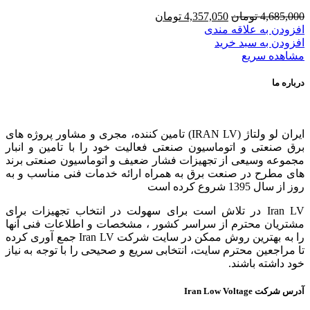
قیمت
قیمت
4,685,000
تومان
4,357,050
تومان
اصلی
فعلی
افزودن به علاقه مندی
4,685,000 تومان
4,357,050 تومان
افزودن به سبد خرید
بود.
است.
مشاهده سریع
درباره ما
ایران لو ولتاژ (IRAN LV) تامین کننده، مجری و مشاور پروژه های
برق صنعتی و اتوماسیون صنعتی فعالیت خود را با تامین و انبار
مجموعه وسیعی از تجهیزات فشار ضعیف و اتوماسیون صنعتی برند
های مطرح در صنعت برق به همراه ارائه خدمات فنی مناسب و به
روز از سال 1395 شروع کرده است
Iran LV در تلاش است برای سهولت در انتخاب تجهیزات برای
مشتریان محترم از سراسر کشور ، مشخصات و اطلاعات فنی آنها
را به بهترین روش ممکن در سایت شرکت Iran LV جمع آوری کرده
تا مراجعین محترم سایت، انتخابی سریع و صحیحی را با توجه به نیاز
خود داشته باشند.
آدرس شرکت Iran Low Voltage