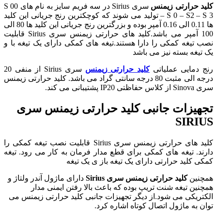
کلید حرارتی
زیمنس
سری Sirius در سه فریم سایز به نام های S 00
– S 0 – S2 – S 3 تولید می شوند که کوچکترین رنج جریانی این کلید
ها 0.11 الی 0.16 آمپر بوده و بزرگترین رنج جریانی این کلید ها 80 الی
100 آمپر می باشد.کلید های حرارتی زیمنس سری Sirius قابلیت
نصب تیغه کمکی را دارا هستند.تیغه های کمکی دارای یک تیغه با و
یک تیغه بسته نیز می باشد
رنج دمایی عملیاتی
کلید حرارتی زیمنس
سری Sirius از منفی 20
درجه الی مثبت 80 درجه سانتی گراد می باشد. کلید حرارتی زیمنس
سری Sinova از کلاس حفاظتی IP20 پشتیبانی می کند.
تجهیزات جانبی کلید حرارتی زیمنس سری
SIRIUS
کلید های حرارتی زیمنس سری Sirius قابلیت نصب تیغه کمکی را
دارند. تیغه های کمکی برای قطع مدار فرمان به کار می رود. تیغه
کمکی کلید حرارتی دارای یک تیغه باز ی یک تیغه
همچنین
کلید حرارتی زیمنس سری Sirius
دارای ماژول آندر ولتاژ و
همچنین تیغه شنت تریپ بوده که باعث بالا رفتن ایمنی مدار
الکتریکی می شود.از دیگر تجهیزات جانبی کلید حرارتی زیمنس می
توان به ماژول اتصال کوتاه اشاره کرد.