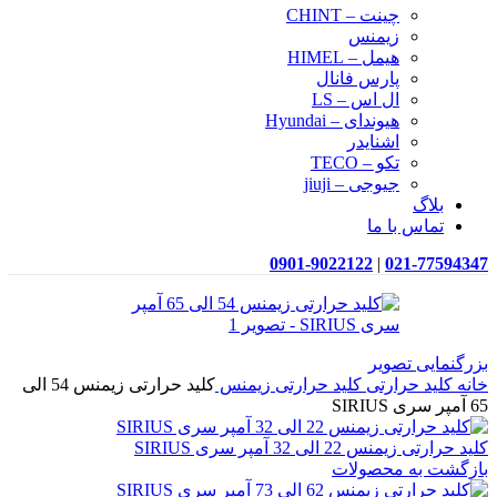
چینت – CHINT
زیمنس
هیمل – HIMEL
پارس فانال
ال اس – LS
هیوندای – Hyundai
اشنایدر
تکو – TECO
جیوجی – jiuji
بلاگ
تماس با ما
0901-9022122
|
021-77594347
بزرگنمایی تصویر
خانه
کلید حرارتی
کلید حرارتی زیمنس
کلید حرارتی زیمنس 54 الی
65 آمپر سری SIRIUS
کلید حرارتی زیمنس 22 الی 32 آمپر سری SIRIUS
بازگشت به محصولات