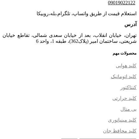
09019022122
استعلام قیمت از طریق واتساپ، تلگرام،بله،روبیکا
آدرس
تهران، خیابان انقلاب، بعد از خیابان سعدی شمالی، تقاطع خیابان
شریعتی، ساختمان امیر (پلاک362)، طبقه 1، واحد 6
محصولات مهم
کلید هوایی
کلید اتوماتیک
کنتاکتور
کلید حرارتی
بی متال
کلید مینیاتوری
کلید محافظ جان