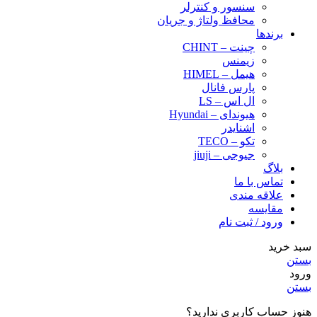
سنسور و کنترلر
محافظ ولتاژ و‌ جریان
برندها
چینت – CHINT
زیمنس
هیمل – HIMEL
پارس فانال
ال اس – LS
هیوندای – Hyundai
اشنایدر
تکو – TECO
جیوجی – jiuji
بلاگ
تماس با ما
علاقه مندی
مقایسه
ورود / ثبت نام
سبد خرید
بستن
ورود
بستن
هنوز حساب کاربری ندارید؟