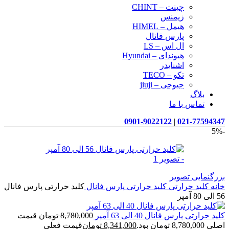
چینت – CHINT
زیمنس
هیمل – HIMEL
پارس فانال
ال اس – LS
هیوندای – Hyundai
اشنایدر
تکو – TECO
جیوجی – jiuji
بلاگ
تماس با ما
0901-9022122
|
021-77594347
-5%
بزرگنمایی تصویر
خانه
کلید حرارتی
کلید حرارتی پارس فانال
کلید حرارتی پارس فانال
56 الی 80 آمپر
کلید حرارتی پارس فانال 40 الی 63 آمپر
8,780,000
تومان
قیمت
اصلی 8,780,000 تومان بود.
8,341,000
تومان
قیمت فعلی