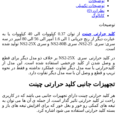
توضیحات
توضیحات تکمیلی
نظرات (0)
کاتالوگ
توضیحات
کلید حرارتی چینت
از توان 0.37 کیلووات الی 40 کیلووات یا به
عبارت دیگر از رنج جریانی 1 الی 1.6 آمپر الی 56 الی 80 آمپر در سه
سری: سری NS2-25، سری NS2-80B و سری NS2-25X تولید شده
است.
در کلید حرارتی سری NS2-25X بر خلاف ذو مدل دیگر برای قطع
و وصل شدن از کلید چرخشی استفاده شده است. این مدل از
کلیدحرارتی با سه مدل دیگر تفاوت عملکرد نداشته و فقط در نحوه
تریپ و قطع و وصل آن با سه مدل دیگر تفاوت دارد.
تجهیزات جانبی کلید حرارتی چینت
هر کلید حرارتی چینت دارای تجهیزات جانبی می باشد که در کاربری
راحت تر کلید حرارتی تاثیر گذار است. از جمله ی آن ها می توان به
تیغه های کمکی رو خور و بغل خور که برای افزایش تیغه های باز و
بسته کلید حرارتی استفاده می شود اشاره کرد.