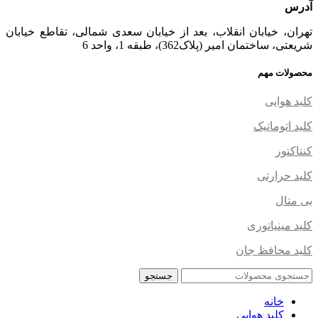
آدرس
تهران، خیابان انقلاب، بعد از خیابان سعدی شمالی، تقاطع خیابان
شریعتی، ساختمان امیر (پلاک362)، طبقه 1، واحد 6
محصولات مهم
کلید هوایی
کلید اتوماتیک
کنتاکتور
کلید حرارتی
بی متال
کلید مینیاتوری
کلید محافظ جان
جستجو
خانه
کلید هوایی