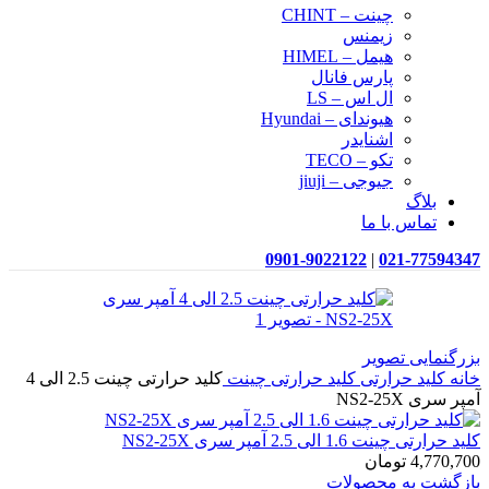
چینت – CHINT
زیمنس
هیمل – HIMEL
پارس فانال
ال اس – LS
هیوندای – Hyundai
اشنایدر
تکو – TECO
جیوجی – jiuji
بلاگ
تماس با ما
0901-9022122
|
021-77594347
بزرگنمایی تصویر
خانه
کلید حرارتی
کلید حرارتی چینت
کلید حرارتی چینت 2.5 الی 4
آمپر سری NS2-25X
کلید حرارتی چینت 1.6 الی 2.5 آمپر سری NS2-25X
4,770,700
تومان
بازگشت به محصولات