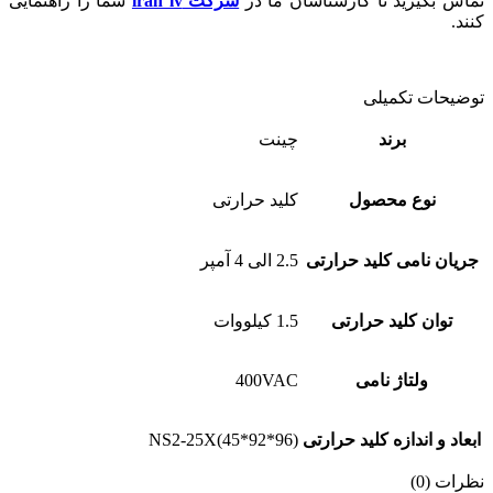
تماس بگیرید تا کارشناسان ما در
شرکت iran lv
شما را راهنمایی
کنند.
توضیحات تکمیلی
برند
چینت
نوع محصول
کلید حرارتی
جریان نامی کلید حرارتی
2.5 الی 4 آمپر
توان کلید حرارتی
1.5 کیلووات
ولتاژ نامی
400VAC
ابعاد و اندازه کلید حرارتی
NS2-25X(45*92*96)
نظرات (0)