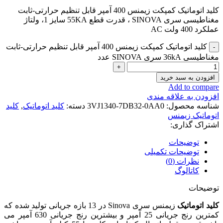
کلید اتوماتیک کمپکت زیمنس 400 آمپر قابل تنظیم حرارتی-ثابت
مغناطیسی سری SINOVA ، قدرت قطع 55KA سایز 1، ولتاژ
عملکرد 400 ولت AC
کلید اتوماتیک کمپکت زیمنس 400 آمپر قابل تنظیم حرارتی-ثابت
مغناطیسی 36kA سری SINOVA عدد
افزودن به سبد خرید
Add to compare
افزودن به علاقه مندی
شناسه محصول:
3VJ1340-7DB32-0AA0
دسته:
کلید اتوماتیک
,
کلید
اتوماتیک زیمنس
اشتراک گذاری:
توضیحات
توضیحات تکمیلی
نظرات (0)
کاتالوگ
توضیحات
کلید اتوماتیک
زیمنس سری Sinova در 13 بازه جریانی تولید شده که
کمترین رنج جریانی 25 آمپر و بیشترین رنج جریانی 630 آمپر می