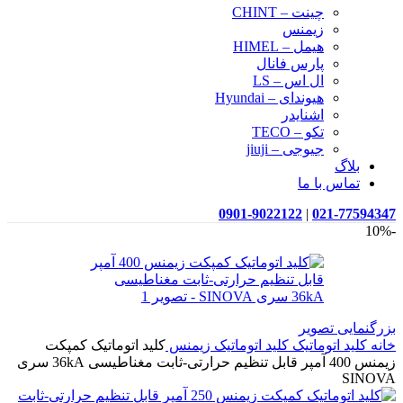
چینت – CHINT
زیمنس
هیمل – HIMEL
پارس فانال
ال اس – LS
هیوندای – Hyundai
اشنایدر
تکو – TECO
جیوجی – jiuji
بلاگ
تماس با ما
0901-9022122
|
021-77594347
-10%
بزرگنمایی تصویر
خانه
کلید اتوماتیک
کلید اتوماتیک زیمنس
کلید اتوماتیک کمپکت
زیمنس 400 آمپر قابل تنظیم حرارتی-ثابت مغناطیسی 36kA سری
SINOVA