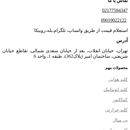
تماس با ما
02177594347
09019022122
استعلام قیمت از طریق واتساپ، تلگرام،بله،روبیکا
آدرس
تهران، خیابان انقلاب، بعد از خیابان سعدی شمالی، تقاطع خیابان
شریعتی، ساختمان امیر (پلاک362)، طبقه 1، واحد 6
محصولات مهم
کلید هوایی
کلید اتوماتیک
کنتاکتور
کلید حرارتی
بی متال