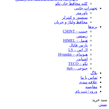
کلید محافظ جان تکو
تجهیزات جانبی
پاورمتر
سنسور و کنترلر
محافظ ولتاژ و‌ جریان
برندها
چینت – CHINT
زیمنس
هیمل – HIMEL
پارس فانال
ال اس – LS
هیوندای – Hyundai
اشنایدر
تکو – TECO
جیوجی – jiuji
بلاگ
تماس با ما
علاقه مندی
مقایسه
ورود / ثبت نام
سبد خرید
بستن