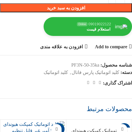
افزودن به سبد خرید
09019022122
Online
استعلام قیمت
Add to compare
افزودن به علاقه مندی
شناسه محصول:
PF3N-50-35ka
دسته:
کلید اتوماتیک پارس فانال
,
کلید اتوماتیک
اشتراک گذاری:
محصولات مرتبط
-7%
-7%
کلید اتوماتیک کمپکت هیوندای