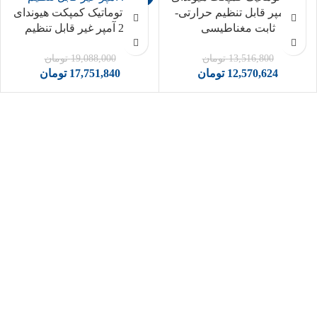
20 آمپر قابل تنظیم حرارتی-
کلید اتوماتیک کمپکت هیوندای
ثابت مغناطیسی
225 آمپر غیر قابل تنظیم
13,516,800
تومان
19,088,000
تومان
12,570,624
تومان
17,751,840
تومان