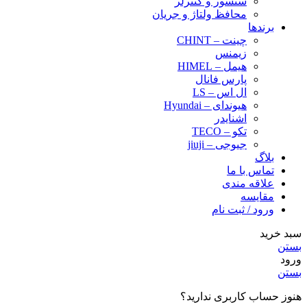
سنسور و کنترلر
محافظ ولتاژ و‌ جریان
برندها
چینت – CHINT
زیمنس
هیمل – HIMEL
پارس فانال
ال اس – LS
هیوندای – Hyundai
اشنایدر
تکو – TECO
جیوجی – jiuji
بلاگ
تماس با ما
علاقه مندی
مقایسه
ورود / ثبت نام
سبد خرید
بستن
ورود
بستن
هنوز حساب کاربری ندارید؟