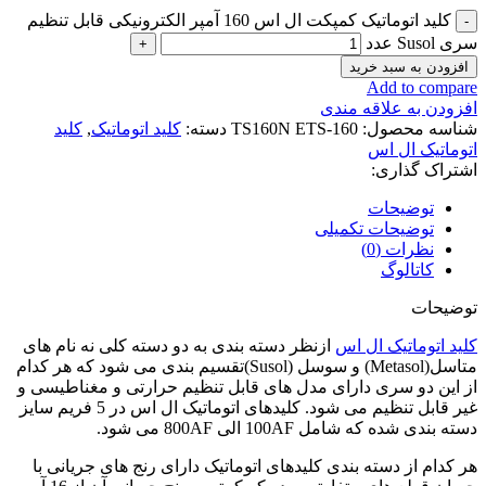
کلید اتوماتیک کمپکت ال اس 160 آمپر الکترونیکی قابل تنظیم
سری Susol عدد
افزودن به سبد خرید
Add to compare
افزودن به علاقه مندی
شناسه محصول:
TS160N ETS-160
دسته:
کلید اتوماتیک
,
کلید
اتوماتیک ال اس
اشتراک گذاری:
توضیحات
توضیحات تکمیلی
نظرات (0)
کاتالوگ
توضیحات
کلید اتوماتیک ال اس
ازنظر دسته بندی به دو دسته کلی نه نام های
متاسل(Metasol) و سوسل (Susol)تقسیم بندی می شود که هر کدام
از این دو سری دارای مدل های قابل تنظیم حرارتی و مغناطیسی و
غیر قابل تنظیم می شود. کلیدهای اتوماتیک ال اس در 5 فریم سایز
دسته بندی شده که شامل 100AF الی 800AF می شود.
هر کدام از دسته بندی کلیدهای اتوماتیک دارای رنج های جریانی با