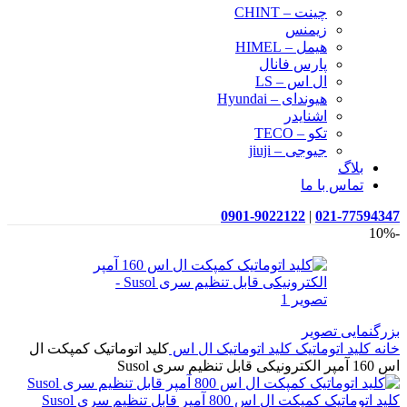
چینت – CHINT
زیمنس
هیمل – HIMEL
پارس فانال
ال اس – LS
هیوندای – Hyundai
اشنایدر
تکو – TECO
جیوجی – jiuji
بلاگ
تماس با ما
0901-9022122
|
021-77594347
-10%
بزرگنمایی تصویر
خانه
کلید اتوماتیک
کلید اتوماتیک ال اس
کلید اتوماتیک کمپکت ال
اس 160 آمپر الکترونیکی قابل تنظیم سری Susol
کلید اتوماتیک کمپکت ال اس 800 آمپر قابل تنظیم سری Susol