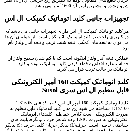
جریان قطع های متفاوتی بوده که کمترین رنج جریانی آن از 16 آمپر
شروع شده و بیشترین آمپر آن 1600 آمپر می باشد.
تجهیزات جانبی کلید اتوماتیک کمپکت ال اس
هر کلید اتوماتیک کمپکت ال اس دارای تجهیزات جانبی می باشد که
در کاربری راحت تر کلید اتوماتیک تاثیر گذار است. از جمله ی آن ها
می توان به تیغه های کمکی، تیغه شنت تریپ و تیغه آندر ولتاژ نام
برد.
عملکرد تیغه آندر ولتاژ اینگونه است که با کم شدن سطح ولتاژ از
حد استاندارد اقدام به قطع کردن کلید اتوماتیک نموده و کلید
اتوماتیک در حالت تریپ قرار می گیرد.
کلید اتوماتیک کمپکت 160 آمپر الکترونیکی
قابل تنظیم ال اس سری Susol
کلید اتوماتیک کمپکت 160 آمپر ال اس که با کد فنی TS160N
ETS/160 شناخته می شود این مدل کلید اتوماتیک قابل تنظیم به
صورت الکترونیکی است.کلاس حفاظتی کلیدهای اتوماتیک
الکترونیکی به صورت LSIG بوده که هر حرف بیانگرقابلیت های
حفاظتی خاصی است. حرف(L) بیانگر جریان کلید، حرف (S) بیانگر
جریان مجاز لحظه ای، حرف (I)جریان نامی کلید و حرف (G) بیانگر