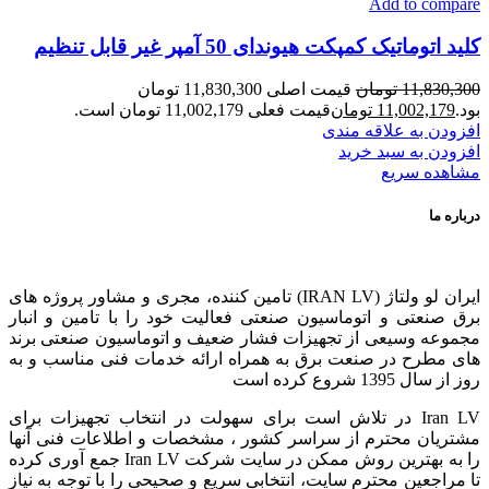
Add to compare
کلید اتوماتیک کمپکت هیوندای 50 آمپر غیر قابل تنظیم
11,830,300
تومان
قیمت اصلی 11,830,300 تومان
بود.
11,002,179
تومان
قیمت فعلی 11,002,179 تومان است.
افزودن به علاقه مندی
افزودن به سبد خرید
مشاهده سریع
درباره ما
ایران لو ولتاژ (IRAN LV) تامین کننده، مجری و مشاور پروژه های
برق صنعتی و اتوماسیون صنعتی فعالیت خود را با تامین و انبار
مجموعه وسیعی از تجهیزات فشار ضعیف و اتوماسیون صنعتی برند
های مطرح در صنعت برق به همراه ارائه خدمات فنی مناسب و به
روز از سال 1395 شروع کرده است
Iran LV در تلاش است برای سهولت در انتخاب تجهیزات برای
مشتریان محترم از سراسر کشور ، مشخصات و اطلاعات فنی آنها
را به بهترین روش ممکن در سایت شرکت Iran LV جمع آوری کرده
تا مراجعین محترم سایت، انتخابی سریع و صحیحی را با توجه به نیاز