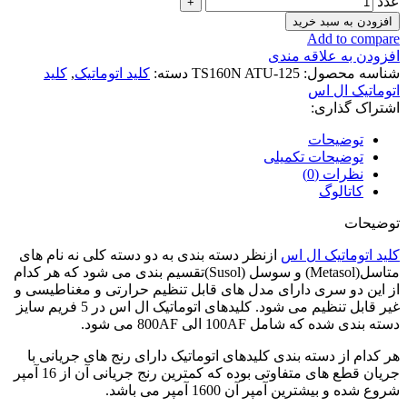
عدد
افزودن به سبد خرید
Add to compare
افزودن به علاقه مندی
شناسه محصول:
TS160N ATU-125
دسته:
کلید اتوماتیک
,
کلید
اتوماتیک ال اس
اشتراک گذاری:
توضیحات
توضیحات تکمیلی
نظرات (0)
کاتالوگ
توضیحات
کلید اتوماتیک ال اس
ازنظر دسته بندی به دو دسته کلی نه نام های
متاسل(Metasol) و سوسل (Susol)تقسیم بندی می شود که هر کدام
از این دو سری دارای مدل های قابل تنظیم حرارتی و مغناطیسی و
غیر قابل تنظیم می شود. کلیدهای اتوماتیک ال اس در 5 فریم سایز
دسته بندی شده که شامل 100AF الی 800AF می شود.
هر کدام از دسته بندی کلیدهای اتوماتیک دارای رنج های جریانی با
جریان قطع های متفاوتی بوده که کمترین رنج جریانی آن از 16 آمپر
شروع شده و بیشترین آمپر آن 1600 آمپر می باشد.