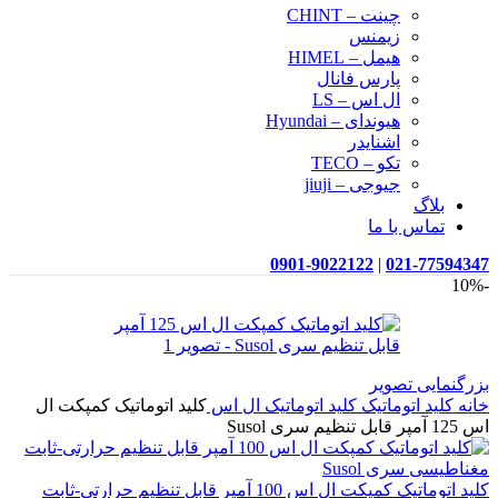
چینت – CHINT
زیمنس
هیمل – HIMEL
پارس فانال
ال اس – LS
هیوندای – Hyundai
اشنایدر
تکو – TECO
جیوجی – jiuji
بلاگ
تماس با ما
0901-9022122
|
021-77594347
-10%
بزرگنمایی تصویر
خانه
کلید اتوماتیک
کلید اتوماتیک ال اس
کلید اتوماتیک کمپکت ال
اس 125 آمپر قابل تنظیم سری Susol
کلید اتوماتیک کمپکت ال اس 100 آمپر قابل تنظیم حرارتی-ثابت