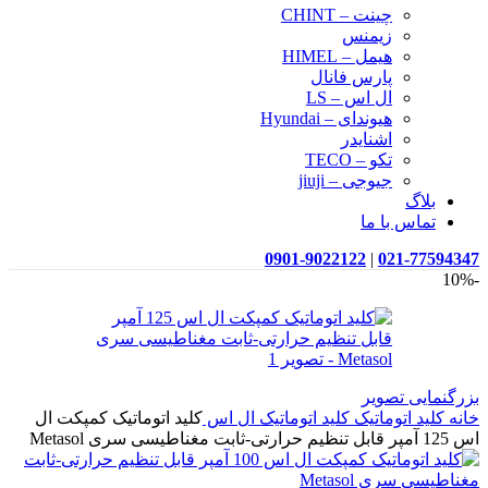
چینت – CHINT
زیمنس
هیمل – HIMEL
پارس فانال
ال اس – LS
هیوندای – Hyundai
اشنایدر
تکو – TECO
جیوجی – jiuji
بلاگ
تماس با ما
0901-9022122
|
021-77594347
-10%
بزرگنمایی تصویر
خانه
کلید اتوماتیک
کلید اتوماتیک ال اس
کلید اتوماتیک کمپکت ال
اس 125 آمپر قابل تنظیم حرارتی-ثابت مغناطیسی سری Metasol