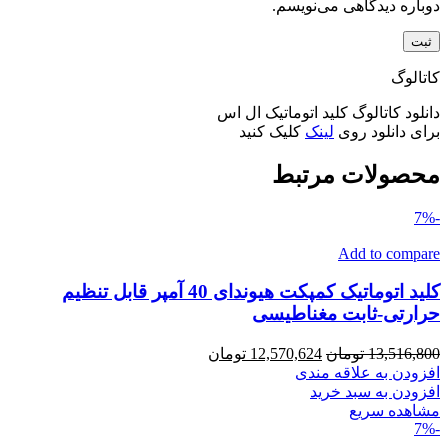
دوباره دیدگاهی می‌نویسم.
کاتالوگ
دانلود کاتالوگ کلید اتوماتیک ال اس
برای دانلود روی
لینک
کلیک کنید
محصولات مرتبط
-7%
Add to compare
کلید اتوماتیک کمپکت هیوندای 40 آمپر قابل تنظیم
حرارتی-ثابت مغناطیسی
قیمت
قیمت
13,516,800
تومان
12,570,624
تومان
اصلی
فعلی
افزودن به علاقه مندی
13,516,800 تومان
12,570,624 تومان
افزودن به سبد خرید
بود.
است.
مشاهده سریع
-7%