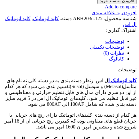
افزودن به سبد خرید
کمپکت
Add to compare
ال
افزودن به علاقه مندی
اس
شناسه محصول:
ABH203c-125
دسته:
کلید اتوماتیک
,
کلید اتوماتیک
125
ال اس
آمپر
اشتراک گذاری:
قابل
تنظیم
توضیحات
حرارتی-
توضیحات تکمیلی
ثابت
نظرات (0)
مغناطیسی
کاتالوگ
سری
توضیحات
Metasol
عدد
کلید اتوماتیک ا
ل اس ازنظر دسته بندی به دو دسته کلی نه نام های
متاسل(Metasol) و سوسل (Susol)تقسیم بندی می شود که هر کدام
از این دو سری دارای مدل های قابل تنظیم حرارتی و مغناطیسی و
غیر قابل تنظیم می شود. کلیدهای اتوماتیک ال اس در 5 فریم سایز
دسته بندی شده که شامل 100AF الی 800AF می شود.
هر کدام از دسته بندی کلیدهای اتوماتیک دارای رنج های جریانی با
جریان قطع های متفاوتی بوده که کمترین رنج جریانی آن از 16 آمپر
شروع شده و بیشترین آمپر آن 1600 آمپر می باشد.