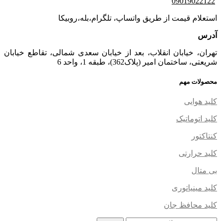
09019022122
استعلام قیمت از طریق واتساپ، تلگرام،بله،روبیکا
آدرس
تهران، خیابان انقلاب، بعد از خیابان سعدی شمالی، تقاطع خیابان
شریعتی، ساختمان امیر (پلاک362)، طبقه 1، واحد 6
محصولات مهم
کلید هوایی
کلید اتوماتیک
کنتاکتور
کلید حرارتی
بی متال
کلید مینیاتوری
کلید محافظ جان