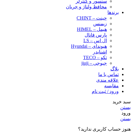
سنسور و کنترلر
محافظ ولتاژ و‌ جریان
برندها
چینت – CHINT
زیمنس
هیمل – HIMEL
پارس فانال
ال اس – LS
هیوندای – Hyundai
اشنایدر
تکو – TECO
جیوجی – jiuji
بلاگ
تماس با ما
علاقه مندی
مقایسه
ورود / ثبت نام
سبد خرید
بستن
ورود
بستن
هنوز حساب کاربری ندارید؟