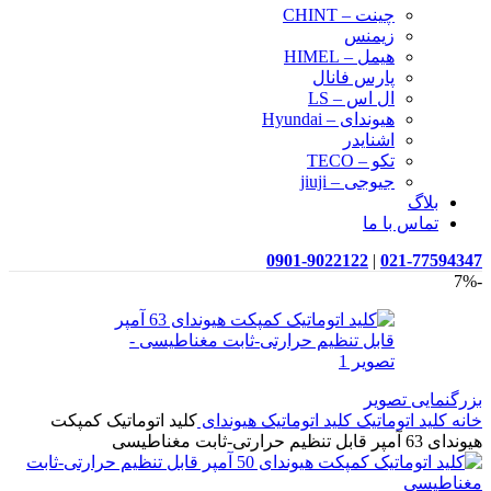
چینت – CHINT
زیمنس
هیمل – HIMEL
پارس فانال
ال اس – LS
هیوندای – Hyundai
اشنایدر
تکو – TECO
جیوجی – jiuji
بلاگ
تماس با ما
0901-9022122
|
021-77594347
-7%
بزرگنمایی تصویر
خانه
کلید اتوماتیک
کلید اتوماتیک هیوندای
کلید اتوماتیک کمپکت
هیوندای 63 آمپر قابل تنظیم حرارتی-ثابت مغناطیسی