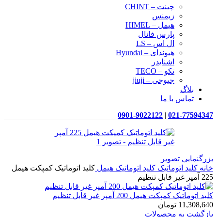
چینت – CHINT
زیمنس
هیمل – HIMEL
پارس فانال
ال اس – LS
هیوندای – Hyundai
اشنایدر
تکو – TECO
جیوجی – jiuji
بلاگ
تماس با ما
0901-9022122
|
021-77594347
بزرگنمایی تصویر
خانه
کلید اتوماتیک
کلید اتوماتیک هیمل
کلید اتوماتیک کمپکت هیمل
225 آمپر غیر قابل تنظیم
کلید اتوماتیک کمپکت هیمل 200 آمپر غیر قابل تنظیم
11,308,640
تومان
بازگشت به محصولات