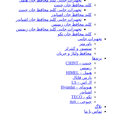
تجهیزات جانبی کلید محافظ جان هیمل
کلید محافظ جان چینت
تجهیزات جانبی کلید محافظ جان چینت
کلید محافظ جان اشنایدر
تجهیزات جانبی کلید محافظ جان اشنایدر
کلید محافظ جان زیمنس
تجهیزات جانبی کلید محافظ جان زیمنس
کلید محافظ جان تکو
تجهیزات جانبی
پاورمتر
سنسور و کنترلر
محافظ ولتاژ و‌ جریان
برندها
چینت – CHINT
زیمنس
هیمل – HIMEL
پارس فانال
ال اس – LS
هیوندای – Hyundai
اشنایدر
تکو – TECO
جیوجی – jiuji
بلاگ
تماس با ما