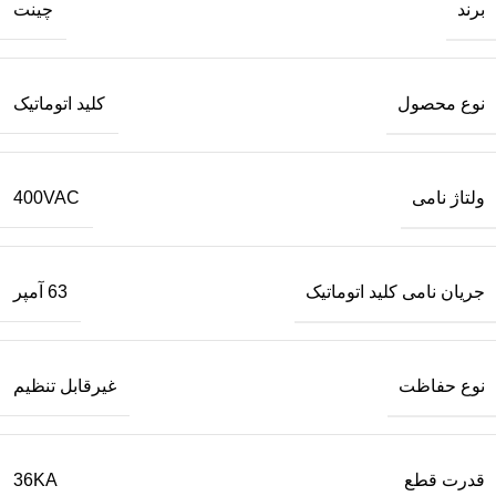
برند
چینت
نوع محصول
کلید اتوماتیک
ولتاژ نامی
400VAC
جریان نامی کلید اتوماتیک
63 آمپر
نوع حفاظت
غیرقابل تنظیم
قدرت قطع
36KA