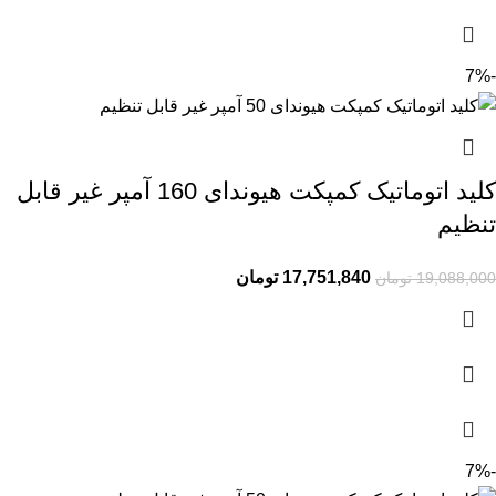
-7%
کلید اتوماتیک کمپکت هیوندای 160 آمپر غیر قابل
تنظیم
17,751,840
تومان
19,088,000
تومان
-7%