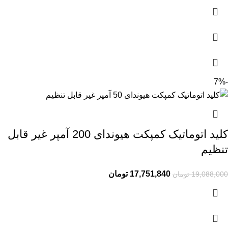
-7%
کلید اتوماتیک کمپکت هیوندای 200 آمپر غیر قابل
تنظیم
17,751,840
تومان
19,088,000
تومان