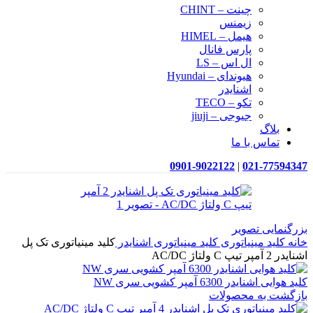
چینت – CHINT
زیمنس
هیمل – HIMEL
پارس فانال
ال اس – LS
هیوندای – Hyundai
اشنایدر
تکو – TECO
جیوجی – jiuji
بلاگ
تماس با ما
0901-9022122
|
021-77594347
بزرگنمایی تصویر
خانه
کلید مینیاتوری
کلید مینیاتوری اشنایدر
کلید مینیاتوری تک پل
اشنایدر 2 آمپر تیپ C ولتاژ AC/DC
کلید هوایی اشنایدر 6300 آمپر کشویی سری NW
بازگشت به محصولات