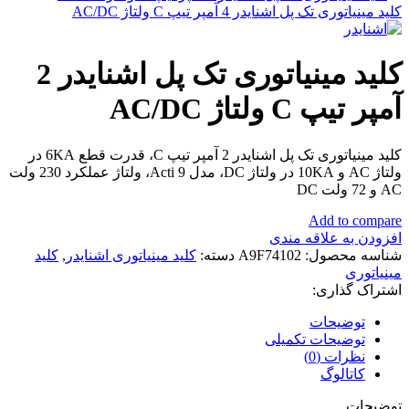
کلید مینیاتوری تک پل اشنایدر 4 آمپر تیپ C ولتاژ AC/DC
کلید مینیاتوری تک پل اشنایدر 2
آمپر تیپ C ولتاژ AC/DC
کلید مینیاتوری تک پل اشنایدر 2 آمپر تیپ C، قدرت قطع 6KA در
ولتاژ AC و 10KA در ولتاژ DC، مدل Acti 9، ولتاژ عملکرد 230 ولت
AC و 72 ولت DC
Add to compare
افزودن به علاقه مندی
شناسه محصول:
A9F74102
دسته:
کلید مینیاتوری اشنایدر
,
کلید
مینیاتوری
اشتراک گذاری:
توضیحات
توضیحات تکمیلی
نظرات (0)
کاتالوگ
توضیحات