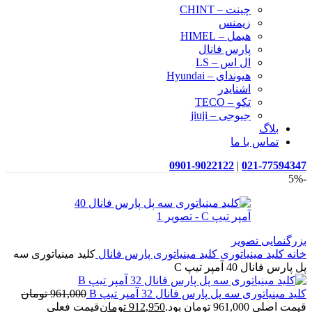
چینت – CHINT
زیمنس
هیمل – HIMEL
پارس فانال
ال اس – LS
هیوندای – Hyundai
اشنایدر
تکو – TECO
جیوجی – jiuji
بلاگ
تماس با ما
0901-9022122
|
021-77594347
-5%
بزرگنمایی تصویر
خانه
کلید مینیاتوری
کلید مینیاتوری پارس فانال
کلید مینیاتوری سه
پل پارس فانال 40 آمپر تیپ C
کلید مینیاتوری سه پل پارس فانال 32 آمپر تیپ B
961,000
تومان
قیمت اصلی 961,000 تومان بود.
912,950
تومان
قیمت فعلی