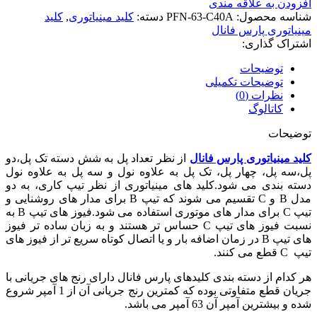
افزودن به علاقه مندی
شناسه محصول:
PFN-63-C40A
دسته:
کلید مینیاتوری
,
کلید
مینیاتوری پارس فانال
اشتراک گذاری:
توضیحات
توضیحات تکمیلی
نظرات (0)
کاتالوگ
توضیحات
کلید مینیاتوری پارس فانال
از نظر تعداد پل به شش دسته تک پل،دو
پل،سه پل، چهار پل، تک پل به علاوه نول و سه پل به علاوه نول
دسته بندی می شود.کلید های مینیاتوری از نظر تیپ کاری، به دو
مدل B و C تقسیم می شوند که تیپ B برای مدار های روشنایی و
تیپ C برای مدار های موتوری استفاده می شود.فیوز های تیپ B به
نسبت فیوز های تیپ C حساس تر هستند و به زبان ساده تر فیوز
های تیپ B در زمان اضافه بار و یا اتصال کوتاه سریع تر از فیوز های
تیپ C قطع می کنند.
هر کدام از دسته بندی کلیدهای پارس فانال دارای رنج های جریانی با
جریان قطع متفاوتی بوده که کمترین رنج جریانی آن از 1 آمپر شروع
شده و بیشترین آمپر آن 63 آمپر می باشد.