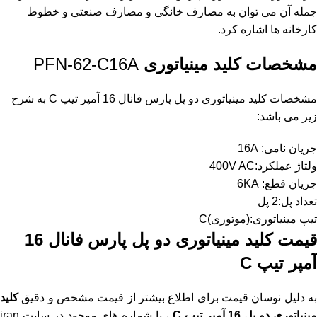
جمله آن می توان به مصارف خانگی و مصارف صنعتی و خطوط
کارخانه ها اشاره کرد.
مشخصات
کلید مینیاتوری
PFN-62-C16A
مشخصات کلید مینیاتوری دو پل پارس فانال 16 آمپر تیپ C به شرح
زیر می باشد:
جریان نامی: 16A
ولتاژ عملکرد:400V AC
جریان قطع: 6KA
تعداد پل:2 پل
تیپ مینیاتوری:(موتوری)C
قیمت کلید مینیاتوری دو پل پارس فانال 16
آمپر
تیپ C
به دلیل نوسان قیمت برای اطلاع بیشتر از قیمت مشخص و دقیق
کلید
ینیاتوری دو پل 16 آمپر تیپ C
، با شماره های موجود در
سایت iran