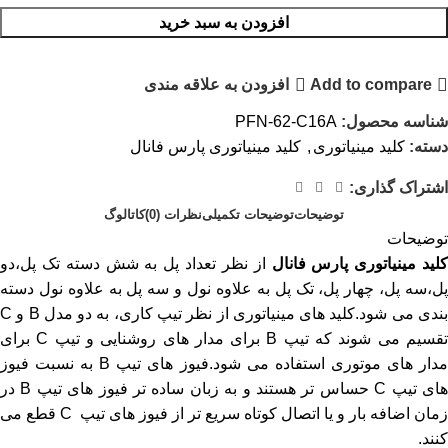
افزودن به سبد خرید
Add to compare
افزودن به علاقه مندی
شناسه محصول:
PFN-62-C16A
دسته:
کلید مینیاتوری
,
کلید مینیاتوری پارس فانال
اشتراک گذاری:
توضیحات
توضیحات تکمیلی
نظرات (0)
کاتالوگ
توضیحات
کلید مینیاتوری پارس فانال
از نظر تعداد پل به شش دسته تک پل،دو
پل،سه پل، چهار پل، تک پل به علاوه نول و سه پل به علاوه نول دسته
بندی می شود.کلید های مینیاتوری از نظر تیپ کاری، به دو مدل B و C
تقسیم می شوند که تیپ B برای مدار های روشنایی و تیپ C برای
مدار های موتوری استفاده می شود.فیوز های تیپ B به نسبت فیوز
های تیپ C حساس تر هستند و به زبان ساده تر فیوز های تیپ B در
زمان اضافه بار و یا اتصال کوتاه سریع تر از فیوز های تیپ C قطع می
کنند.