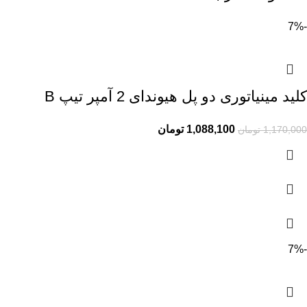
-7%
کلید مینیاتوری دو پل هیوندای 2 آمپر تیپ B
1,088,100
تومان
1,170,000
تومان
-7%