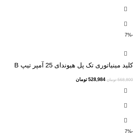
-7%
کلید مینیاتوری تک پل هیوندای 25 آمپر تیپ B
528,984
تومان
568,800
تومان
-7%