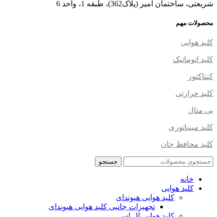
شریعتی، ساختمان امیر (پلاک362)، طبقه 1، واحد 6
محصولات مهم
کلید هوایی
کلید اتوماتیک
کنتاکتور
کلید حرارتی
بی متال
کلید مینیاتوری
کلید محافظ جان
جستجو
خانه
کلید هوایی
کلید هوایی هیوندای
تجهیزات جانبی کلید هوایی هیوندای
کلید هوایی ال اس