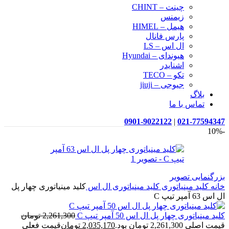
چینت – CHINT
زیمنس
هیمل – HIMEL
پارس فانال
ال اس – LS
هیوندای – Hyundai
اشنایدر
تکو – TECO
جیوجی – jiuji
بلاگ
تماس با ما
0901-9022122
|
021-77594347
-10%
بزرگنمایی تصویر
خانه
کلید مینیاتوری
کلید مینیاتوری ال اس
کلید مینیاتوری چهار پل
ال اس 63 آمپر تیپ C
کلید مینیاتوری چهار پل ال اس 50 آمپر تیپ C
2,261,300
تومان
قیمت اصلی 2,261,300 تومان بود.
2,035,170
تومان
قیمت فعلی