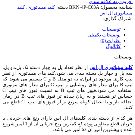
افزودن به علاقه مندی
شناسه محصول:
BKN-4P-C63A
دسته:
کلید مینیاتوری
,
کلید
مینیاتوری ال اس
اشتراک گذاری:
توضیحات
توضیحات تکمیلی
نظرات (0)
کاتالوگ
توضیحات
کلید مینیاتوری ال اس
از نظر تعداد پل به چهار دسته تک پل،دو پل،
سه پل و چهار پل دسته بندی می شود.کلید های مینیاتوری از نظر
تیپ کاری موجود در ایران، به دو مدل B و C تقسیم می شوند که
تیپ B برای مدار های روشنایی و تیپ C برای مدار های موتوری
استفاده می شود.فیوز های تیپ B به نسبت فیوز های تیپ C
حساس تر هستند و به زبان ساده تر فیوز های تیپ B در زمان
اضافه بار و یا اتصال کوتاه سریع تر از فیوز های تیپ C قطع می
کنند.
هر کدام از دسته بندی کلیدهای ال اس دارای رنج های جریانی با
جریان قطع متفاوتی بوده که کمترین رنج جریانی آن از 1 آمپر شروع
شده و بیشترین آمپر آن 63 آمپر می باشد.