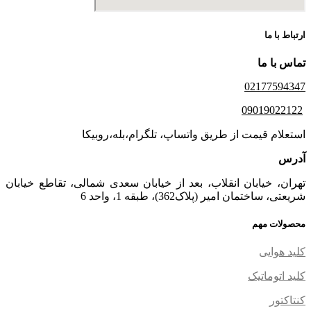
ارتباط با ما
تماس با ما
02177594347
09019022122
استعلام قیمت از طریق واتساپ، تلگرام،بله،روبیکا
آدرس
تهران، خیابان انقلاب، بعد از خیابان سعدی شمالی، تقاطع خیابان
شریعتی، ساختمان امیر (پلاک362)، طبقه 1، واحد 6
محصولات مهم
کلید هوایی
کلید اتوماتیک
کنتاکتور