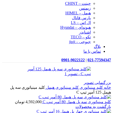
چینت – CHINT
زیمنس
هیمل – HIMEL
پارس فانال
ال اس – LS
هیوندای – Hyundai
اشنایدر
تکو – TECO
جیوجی – jiuji
بلاگ
تماس با ما
0901-9022122
|
021-77594347
بزرگنمایی تصویر
خانه
کلید مینیاتوری
کلید مینیاتوری هیمل
کلید مینیاتوری سه پل
هیمل 125 آمپر تیپ C
کلید مینیاتوری سه پل هیمل 80 آمپر تیپ C
4,592,000
تومان
بازگشت به محصولات