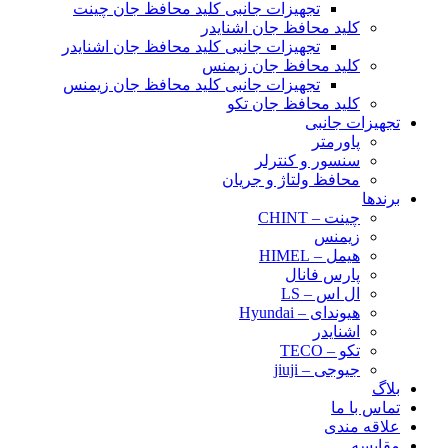
تجهیزات جانبی کلید محافظ جان چینت
کلید محافظ جان اشنایدر
تجهیزات جانبی کلید محافظ جان اشنایدر
کلید محافظ جان زیمنس
تجهیزات جانبی کلید محافظ جان زیمنس
کلید محافظ جان تکو
تجهیزات جانبی
پاورمتر
سنسور و کنترلر
محافظ ولتاژ و‌ جریان
برندها
چینت – CHINT
زیمنس
هیمل – HIMEL
پارس فانال
ال اس – LS
هیوندای – Hyundai
اشنایدر
تکو – TECO
جیوجی – jiuji
بلاگ
تماس با ما
علاقه مندی
مقایسه