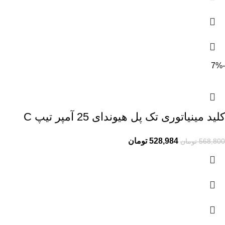
-7%
کلید مینیاتوری تک پل هیوندای 25 آمپر تیپ C
528,984
تومان
568,800
تومان