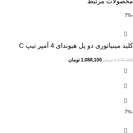
محصولات مرتبط
-7%
کلید مینیاتوری دو پل هیوندای 4 آمپر تیپ C
1,088,100
تومان
1,170,000
تومان
-7%