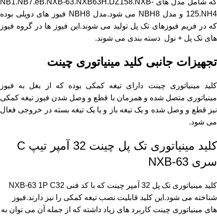
که شامل مدل های NB1.NB7.eB.NXB-63.NXB63H.DZ158.NXB-
125.NH4 و مدل NBH8 می شود.مدل NBH8 فیوز های دوپلی بوده
که در فریم فیوزهای تک پل تولید می شوند.این فیوز ها در گروه فیوز
های تک پل + نول دسته بندی می شوند.
تجهیزات جانبی کلید مینیاتوری چینت
کلید مینیاتوری چینت دارای تیغه کمکی بوده که از بغل به فیوز
مینیاتوری متصل شده و همزمان با قطع و وصل شدن فیوز تیغه کمکی
نیز قطع و وصل شده و یک تیغه باز و یا یک تیغه بسته در خروجی فعال
می شود.
کلید مینیاتوری تک پل چینت 32 آمپر تیپ C
سری NXB-63
کلید مینیاتوری تک پل 32 آمپر چینت که با کد فنی NXB-63 1P C32
شناخته می شود.این کلید قابلیت نصب تیغه کمکی را نیز دارند.فیوز
های مینیاتوری چینت کاربرد های زیاد داشته که از جمله آن می توان به