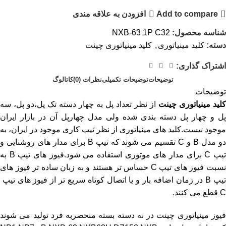
Add to compare
افزودن به علاقه مندی
شناسه محصول:
NXB-63 1P C32
دسته:
کلید مینیاتوری
,
کلید مینیاتوری چینت
اشتراک گذاری:
توضیحات
توضیحات تکمیلی
نظرات (0)
کاتالوگ
توضیحات
کلید مینیاتوری
چینت
از نظر تعداد پل به چهار دسته تک پل،دو پل، سه
پل و چهار پل دسته بندی شده ولی مدل چهارپل آن در بازار ایران
موجود نیست.کلید های مینیاتوری از نظر تیپ کاری موجود در ایران، به
دو مدل B و C تقسیم می شوند که تیپ B برای مدار های روشنایی و
تیپ C برای مدار های موتوری استفاده می شود.فیوز های تیپ B به
نسبت فیوز های تیپ C حساس تر هستند و به زبان ساده تر فیوز های
تیپ B در زمان اضافه بار و یا اتصال کوتاه سریع تر از فیوز های تیپ
C قطع می کنند.
فیوز مینیاتوری چینت در نه دسته بسته منحصربه فرد تولید می شوند