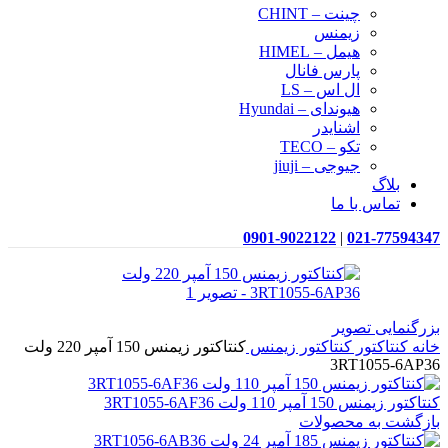
چینت – CHINT
زیمنس
هیمل – HIMEL
پارس فانال
ال اس – LS
هیوندای – Hyundai
اشنایدر
تکو – TECO
جیوجی – jiuji
بلاگ
تماس با ما
0901-9022122
|
021-77594347
بزرگنمایی تصویر
خانه
کنتاکتور
کنتاکتور زیمنس
کنتاکتور زیمنس 150 آمپر 220 ولت
3RT1055-6AP36
کنتاکتور زیمنس 150 آمپر 110 ولت 3RT1055-6AF36
بازگشت به محصولات