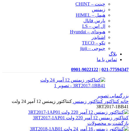
چینت – CHINT
زیمنس
هیمل – HIMEL
پارس فانال
ال اس – LS
هیوندای – Hyundai
اشنایدر
تکو – TECO
جیوجی – jiuji
بلاگ
تماس با ما
0901-9022122
|
021-77594347
بزرگنمایی تصویر
خانه
کنتاکتور
کنتاکتور زیمنس
کنتاکتور زیمنس 12 آمپر 24 ولت
3RT2017-1BB41
کنتاکتور زیمنس 12 آمپر 220 ولت 3RT2017-1AP01
بازگشت به محصولات