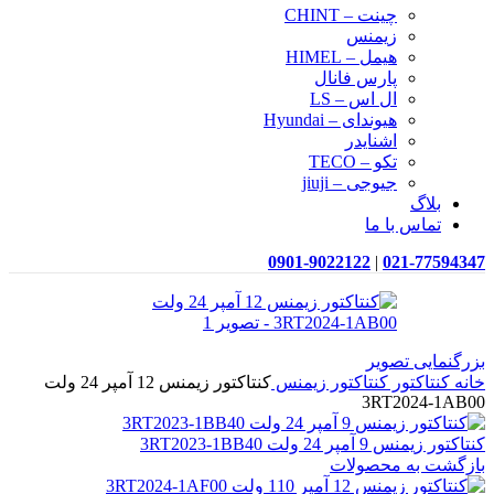
چینت – CHINT
زیمنس
هیمل – HIMEL
پارس فانال
ال اس – LS
هیوندای – Hyundai
اشنایدر
تکو – TECO
جیوجی – jiuji
بلاگ
تماس با ما
0901-9022122
|
021-77594347
بزرگنمایی تصویر
خانه
کنتاکتور
کنتاکتور زیمنس
کنتاکتور زیمنس 12 آمپر 24 ولت
3RT2024-1AB00
کنتاکتور زیمنس 9 آمپر 24 ولت 3RT2023-1BB40
بازگشت به محصولات