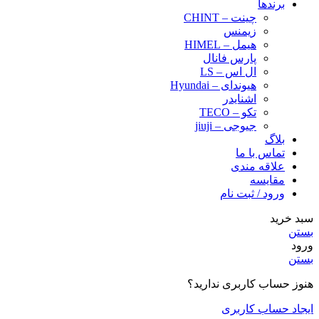
برندها
چینت – CHINT
زیمنس
هیمل – HIMEL
پارس فانال
ال اس – LS
هیوندای – Hyundai
اشنایدر
تکو – TECO
جیوجی – jiuji
بلاگ
تماس با ما
علاقه مندی
مقایسه
ورود / ثبت نام
سبد خرید
بستن
ورود
بستن
هنوز حساب کاربری ندارید؟
ایجاد حساب کاربری