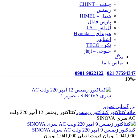
چینت – CHINT
زیمنس
هیمل – HIMEL
پارس فانال
ال اس – LS
هیوندای – Hyundai
اشنایدر
تکو – TECO
جیوجی – jiuji
بلاگ
تماس با ما
0901-9022122
|
021-77594347
-10%
بزرگنمایی تصویر
خانه
کنتاکتور
کنتاکتور زیمنس
کنتاکتور زیمنس 12 آمپر 220 ولت
AC سری SINOVA
کنتاکتور زیمنس 9 آمپر 220 ولت AC سری SINOVA
1,941,000
تومان
قیمت اصلی 1,941,000 تومان