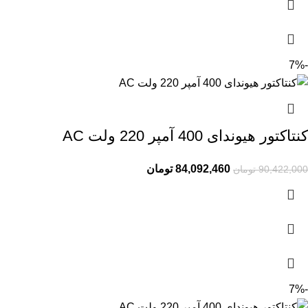
-7%
کنتاکتور هیوندای 400 آمپر 220 ولت AC
84,092,460
تومان
90,422,000
تومان
-7%