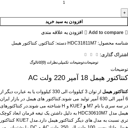
افزودن به سبد خرید
Add to compare
افزودن به علاقه مندی
شناسه محصول:
HDC31811M7
دسته:
کنتاکتور
,
کنتاکتور هیمل
اشتراک گذاری:
توضیحات
توضیحات تکمیلی
نظرات (0)
کاتالوگ
توضیحات
کنتاکتور هیمل 18 آمپر 220 ولت AC
کنتاکتور هیمل
از توان 3 کیلووات الی 330 کیلووات یا به عبارت دیگر از
6 آمپر الی 630 آمپر تولید می شوند.کنتاکتور های هیمل در بازار ایران
ر سه سری با نام M7
و
KUE7 و H شناخته می شوند.در
کنتاکتورهای
یمل مدل
HDC30610M7
به دلیل داشتن یک تیغه فرمان ابعاد کوچک
ری نسبت به مدل های دیگر کنتاکتور هیمل دارد.
مدل KUE7 کنتاکتور
هیمل ولتاژ بوبین 100 ولت الی 250 ولت AC و DC را پشتیبانی می