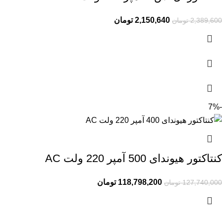
2,150,640
تومان
2,389,600
تومان
-7%
کنتاکتور هیوندای 500 آمپر 220 ولت AC
118,798,200
تومان
127,740,000
تومان