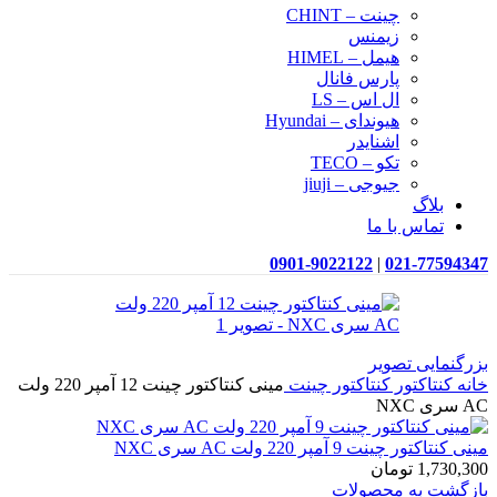
چینت – CHINT
زیمنس
هیمل – HIMEL
پارس فانال
ال اس – LS
هیوندای – Hyundai
اشنایدر
تکو – TECO
جیوجی – jiuji
بلاگ
تماس با ما
0901-9022122
|
021-77594347
بزرگنمایی تصویر
خانه
کنتاکتور
کنتاکتور چینت
مینی کنتاکتور چینت 12 آمپر 220 ولت
AC سری NXC
مینی کنتاکتور چینت 9 آمپر 220 ولت AC سری NXC
1,730,300
تومان
بازگشت به محصولات