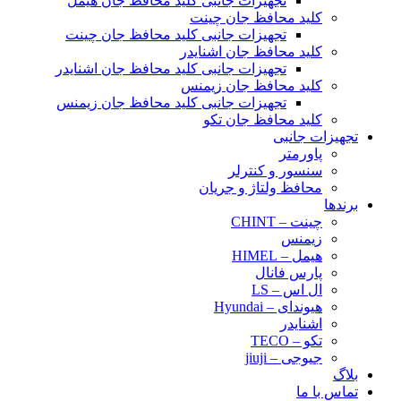
تجهیزات جانبی کلید محافظ جان هیمل
کلید محافظ جان چینت
تجهیزات جانبی کلید محافظ جان چینت
کلید محافظ جان اشنایدر
تجهیزات جانبی کلید محافظ جان اشنایدر
کلید محافظ جان زیمنس
تجهیزات جانبی کلید محافظ جان زیمنس
کلید محافظ جان تکو
تجهیزات جانبی
پاورمتر
سنسور و کنترلر
محافظ ولتاژ و‌ جریان
برندها
چینت – CHINT
زیمنس
هیمل – HIMEL
پارس فانال
ال اس – LS
هیوندای – Hyundai
اشنایدر
تکو – TECO
جیوجی – jiuji
بلاگ
تماس با ما