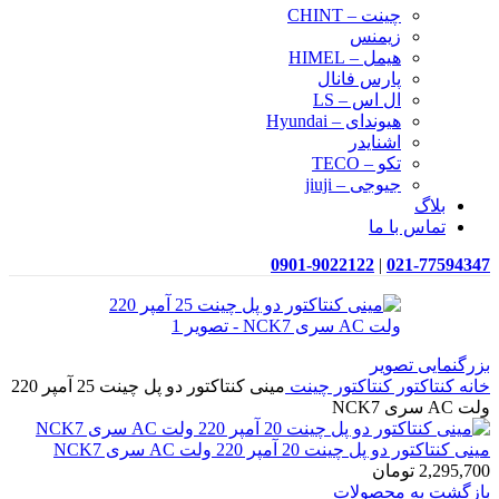
چینت – CHINT
زیمنس
هیمل – HIMEL
پارس فانال
ال اس – LS
هیوندای – Hyundai
اشنایدر
تکو – TECO
جیوجی – jiuji
بلاگ
تماس با ما
0901-9022122
|
021-77594347
بزرگنمایی تصویر
خانه
کنتاکتور
کنتاکتور چینت
مینی کنتاکتور دو پل چینت 25 آمپر 220
ولت AC سری NCK7
مینی کنتاکتور دو پل چینت 20 آمپر 220 ولت AC سری NCK7
2,295,700
تومان
بازگشت به محصولات