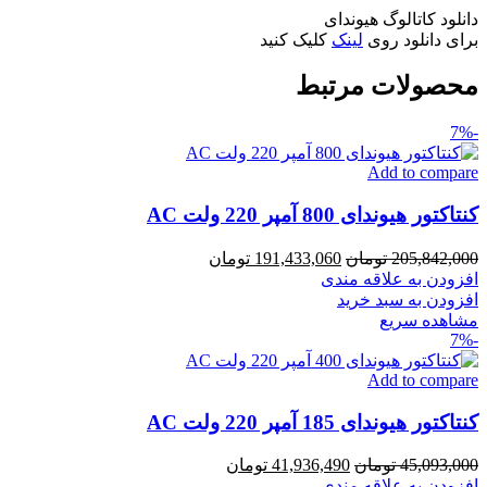
دانلود کاتالوگ هیوندای
برای دانلود روی
لینک
کلیک کنید
محصولات مرتبط
-7%
Add to compare
کنتاکتور هیوندای 800 آمپر 220 ولت AC
قیمت
قیمت
205,842,000
تومان
191,433,060
تومان
اصلی
فعلی
افزودن به علاقه مندی
205,842,000 تومان
191,433,060 تومان
افزودن به سبد خرید
بود.
است.
مشاهده سریع
-7%
Add to compare
کنتاکتور هیوندای 185 آمپر 220 ولت AC
قیمت
قیمت
45,093,000
تومان
41,936,490
تومان
اصلی
فعلی
افزودن به علاقه مندی