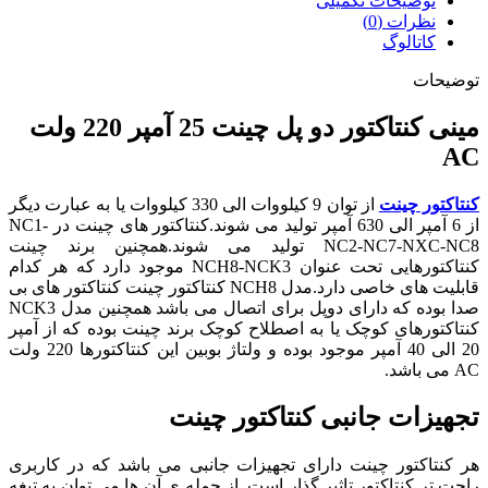
توضیحات تکمیلی
AC
نظرات (0)
سری
کاتالوگ
NCK7
عدد
توضیحات
مینی کنتاکتور دو پل چینت 25 آمپر 220 ولت
AC
کنتاکتور چینت
از توان 9 کیلووات الی 330 کیلووات یا به عبارت دیگر
از 6 آمپر الی 630 آمپر تولید می شوند.کنتاکتور های چینت در NC1-
NC2-NC7-NXC-NC8 تولید می شوند.همچنین برند چینت
کنتاکتورهایی تحت عنوان NCH8-NCK3
موجود دارد که هر کدام
قابلیت های خاصی دارد
.
مدل NCH8 کنتاکتور چینت کنتاکتور های بی
صدا بوده که دارای دوپل برای اتصال می باشد همچنین مدل NCK3
کنتاکتورهای کوچک یا به اصطلاح کوچک برند چینت بوده که از آمپر
20 الی 40 آمپر موجود بوده و ولتاژ بوبین این کنتاکتورها 220 ولت
AC می باشد.
تجهیزات جانبی کنتاکتور چینت
هر کنتاکتور چینت دارای تجهیزات جانبی می باشد که در کاربری
راحت تر کنتاکتور تاثیر گذار است. از جمله ی آن ها می توان به تیغه