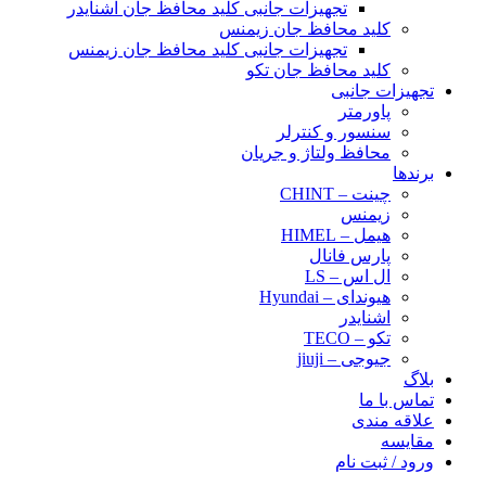
تجهیزات جانبی کلید محافظ جان اشنایدر
کلید محافظ جان زیمنس
تجهیزات جانبی کلید محافظ جان زیمنس
کلید محافظ جان تکو
تجهیزات جانبی
پاورمتر
سنسور و کنترلر
محافظ ولتاژ و‌ جریان
برندها
چینت – CHINT
زیمنس
هیمل – HIMEL
پارس فانال
ال اس – LS
هیوندای – Hyundai
اشنایدر
تکو – TECO
جیوجی – jiuji
بلاگ
تماس با ما
علاقه مندی
مقایسه
ورود / ثبت نام