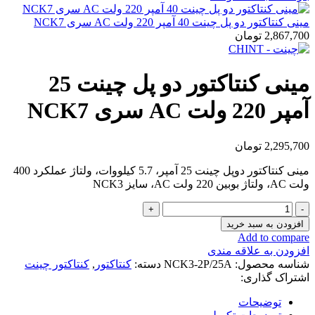
مینی کنتاکتور دو پل چینت 40 آمپر 220 ولت AC سری NCK7
2,867,700
تومان
مینی کنتاکتور دو پل چینت 25
آمپر 220 ولت AC سری NCK7
2,295,700
تومان
مینی کنتاکتور دوپل چینت 25 آمپر، 5.7 کیلووات، ولتاژ عملکرد 400
ولت AC، ولتاژ بوبین 220 ولت AC، سایز NCK3
مینی
کنتاکتور
افزودن به سبد خرید
دو
Add to compare
پل
افزودن به علاقه مندی
چینت
شناسه محصول:
NCK3-2P/25A
دسته:
کنتاکتور
,
کنتاکتور چینت
25
اشتراک گذاری:
آمپر
220
توضیحات
ولت