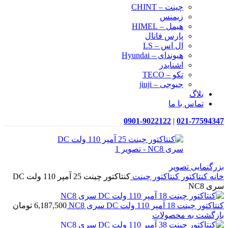
چینت – CHINT
زیمنس
هیمل – HIMEL
پارس فانال
ال اس – LS
هیوندای – Hyundai
اشنایدر
تکو – TECO
جیوجی – jiuji
بلاگ
تماس با ما
0901-9022122
|
021-77594347
بزرگنمایی تصویر
خانه
کنتاکتور
کنتاکتور چینت
کنتاکتور چینت 25 آمپر 110 ولت DC
سری NC8
کنتاکتور چینت 18 آمپر 110 ولت DC سری NC8
6,187,500
تومان
بازگشت به محصولات