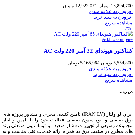
قیمت
قیمت
13,894,700
تومان
12,922,071
تومان
اصلی
فعلی
افزودن به علاقه مندی
13,894,700 تومان
12,922,071 تومان
افزودن به سبد خرید
بود.
است.
مشاهده سریع
-7%
Add to compare
کنتاکتور هیوندای 32 آمپر 220 ولت AC
قیمت
قیمت
5,554,800
تومان
5,165,964
تومان
اصلی
فعلی
افزودن به علاقه مندی
5,554,800 تومان
5,165,964 تومان
افزودن به سبد خرید
بود.
است.
مشاهده سریع
درباره ما
ایران لو ولتاژ (IRAN LV) تامین کننده، مجری و مشاور پروژه های
برق صنعتی و اتوماسیون صنعتی فعالیت خود را با تامین و انبار
مجموعه وسیعی از تجهیزات فشار ضعیف و اتوماسیون صنعتی برند
های مطرح در صنعت برق به همراه ارائه خدمات فنی مناسب و به