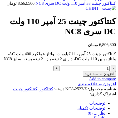
کنتاکتور چینت 38 آمپر 110 ولت DC سری NC8
8,662,500
تومان
کنتاکتور چینت 25 آمپر 110 ولت
DC سری NC8
6,806,800
تومان
کنتاکتور چینت 25 آمپر، 11 کیلووات، ولتاژ عملکرد 400 ولت AC،
ولتاژ بوبین 110 ولت DC، دارای 2 تیغه باز+ 2 تیغه بسته، سایز NC8
کنتاکتور
چینت
افزودن به سبد خرید
25
Add to compare
آمپر
افزودن به علاقه مندی
110
شناسه محصول:
NC8-2522/Z
دسته:
کنتاکتور
,
کنتاکتور چینت
ولت
اشتراک گذاری:
DC
سری
توضیحات
NC8
توضیحات تکمیلی
عدد
نظرات (0)