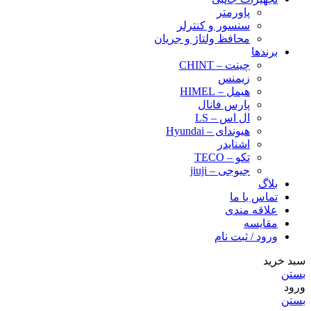
پاورمتر
سنسور و کنترلر
محافظ ولتاژ و‌ جریان
برندها
چینت – CHINT
زیمنس
هیمل – HIMEL
پارس فانال
ال اس – LS
هیوندای – Hyundai
اشنایدر
تکو – TECO
جیوجی – jiuji
بلاگ
تماس با ما
علاقه مندی
مقایسه
ورود / ثبت نام
سبد خرید
بستن
ورود
بستن