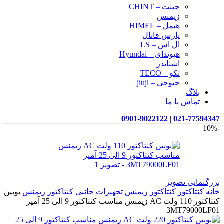
چینت – CHINT
زیمنس
هیمل – HIMEL
پارس فانال
ال اس – LS
هیوندای – Hyundai
اشنایدر
تکو – TECO
جیوجی – jiuji
بلاگ
تماس با ما
0901-9022122
|
021-77594347
-10%
بزرگنمایی تصویر
خانه
کنتاکتور
کنتاکتور زیمنس
تجهیزات جانبی کنتاکتور زیمنس
بوبین
کنتاکتور 110 ولت AC زیمنس مناسب کنتاکتور 9 الی 25 آمپر
3MT79000LF01