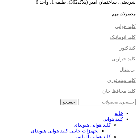
شریعتی، ساختمان امیر (پلاک362)، طبقه 1، واحد 6
محصولات مهم
کلید هوایی
کلید اتوماتیک
کنتاکتور
کلید حرارتی
بی متال
کلید مینیاتوری
کلید محافظ جان
جستجو
خانه
کلید هوایی
کلید هوایی هیوندای
تجهیزات جانبی کلید هوایی هیوندای
کلید هوایی ال اس