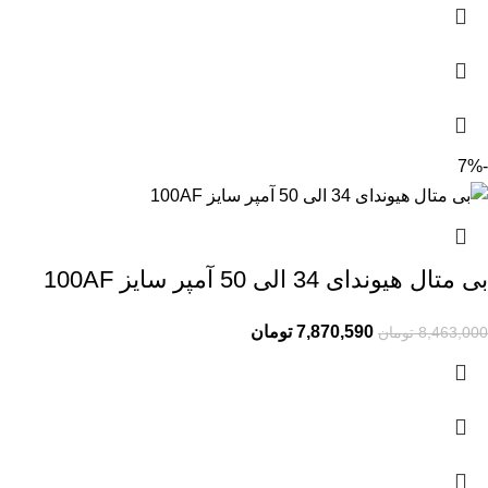
-7%
بی متال هیوندای 34 الی 50 آمپر سایز 100AF
7,870,590
تومان
8,463,000
تومان