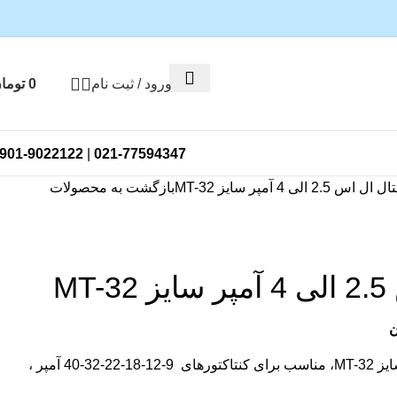
ورود / ثبت نام
0
توما
901-9022122
|
021-77594347
اس 2.5 الی 4 آمپر سایز MT-32
بازگشت به محصولات
MT
ن
بی متال ال اس 2.5 الی 4 آمپر سایز MT-32، مناسب برای کنتاکتورهای 9-12-18-22-32-40 آمپر ،