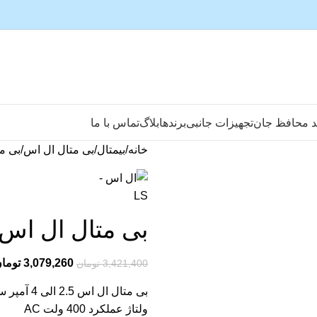
د محافظ جان
تجهیزات جانبی
برندها
بلاگ
تماس با ما
خانه
بیمتال
بی متال ال اس
بی متال ال 
بی متال ال اس 2.5 الی 4 آمپر سایز -32
3,079,260
توما
3,421,400
تومان
ولتاژ عملکرد 400 ولت AC