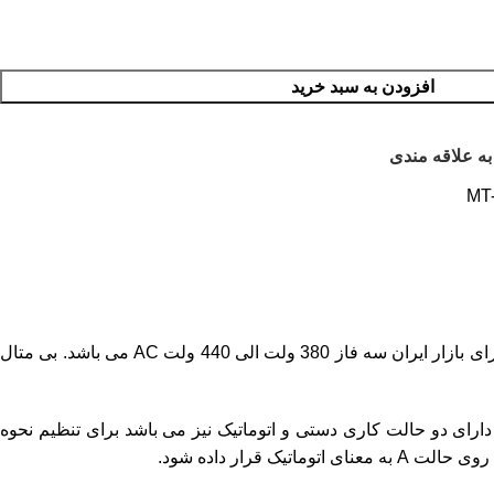
افزودن به سبد خرید
به علاقه مندی
MT-
از رنج جریان 0.4 الی 0.63 آمپر تا حداکثر رنج جریان 520 الی 800 آمپر در 47 بازه جریانی تولید شده و ولتاژ کاری مناسب برای بازار ایران سه فاز 380 ولت الی 440 ولت AC می باشد. بی متال
ی دو حالت کاری دستی و اتوماتیک نیز می باشد برای تنظیم نحوه