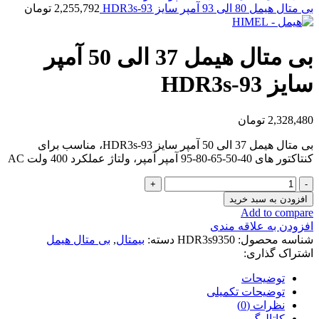
بی متال هیمل 80 الی 93 آمپر سایز HDR3s-93
2,255,792
تومان
بی متال هیمل 37 الی 50 آمپر
سایز HDR3s-93
2,328,480
تومان
بی متال هیمل 37 الی 50 آمپر سایز HDR3s-93، مناسب برای
کنتاکتور های 40-50-65-80-95 آمپر آمپر، ولتاژ عملکرد 400 ولت AC
بی
متال
افزودن به سبد خرید
هیمل
Add to compare
37
افزودن به علاقه مندی
الی
شناسه محصول:
HDR3s9350
دسته:
بیمتال
,
بی متال هیمل
50
اشتراک گذاری:
آمپر
سایز
توضیحات
HDR3s-
توضیحات تکمیلی
93
نظرات (0)
عدد
کاتالوگ