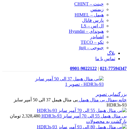
چینت – CHINT
زیمنس
هیمل – HIMEL
پارس فانال
ال اس – LS
هیوندای – Hyundai
اشنایدر
تکو – TECO
جیوجی – jiuji
بلاگ
تماس با ما
0901-9022122
|
021-77594347
بزرگنمایی تصویر
خانه
بیمتال
بی متال هیمل
بی متال هیمل 37 الی 50 آمپر سایز
HDR3s-93
بی متال هیمل 55 الی 70 آمپر سایز HDR3s-93
2,328,480
تومان
بازگشت به محصولات