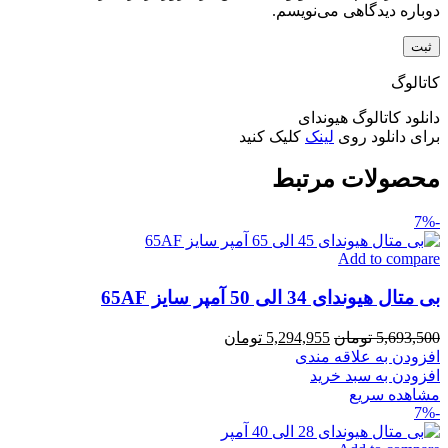
دوباره دیدگاهی می‌نویسم.
کاتالوگ
دانلود کاتالوگ هیوندای
برای دانلود روی
لینک
کلیک کنید
محصولات مرتبط
-7%
Add to compare
بی متال هیوندای 34 الی 50 آمپر سایز 65AF
قیمت
قیمت
5,693,500
تومان
5,294,955
تومان
اصلی
فعلی
افزودن به علاقه مندی
5,693,500 تومان
5,294,955 تومان
افزودن به سبد خرید
بود.
است.
مشاهده سریع
-7%