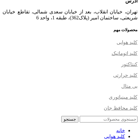
آدرس
تهران، خیابان انقلاب، بعد از خیابان سعدی شمالی، تقاطع خیابان
شریعتی، ساختمان امیر (پلاک362)، طبقه 1، واحد 6
محصولات مهم
کلید هوایی
کلید اتوماتیک
کنتاکتور
کلید حرارتی
بی متال
کلید مینیاتوری
کلید محافظ جان
جستجو
خانه
کلید هوایی