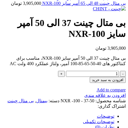
بی متال چینت 48 الی 65 آمپر سایز NXR-100
3,905,000
تومان
بی متال چینت 37 الی 50 آمپر
سایز NXR-100
3,905,000
تومان
بی متال چینت 37 الی 50 آمپر سایز NXR-100، مناسب برای
کنتاکتور های 40-50-65-85-100 آمپر، ولتاژ عملکرد 400 ولت AC
بی
متال
افزودن به سبد خرید
چینت
37
Add to compare
الی
افزودن به علاقه مندی
50
شناسه محصول:
NXR -100 - 37-50
دسته:
بیمتال
,
بی متال چینت
آمپر
اشتراک گذاری:
سایز
NXR-
توضیحات
100
توضیحات تکمیلی
عدد
نظرات (0)