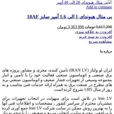
Add to compare
بی متال هیوندای 1 الی 1.6 آمپر سایز 18AF
قیمت
قیمت
3,617,200
تومان
3,363,996
تومان
اصلی
فعلی
افزودن به علاقه مندی
3,617,200 تومان
3,363,996 تومان
افزودن به سبد خرید
بود.
است.
مشاهده سریع
درباره ما
ایران لو ولتاژ (IRAN LV) تامین کننده، مجری و مشاور پروژه های
برق صنعتی و اتوماسیون صنعتی فعالیت خود را با تامین و انبار
مجموعه وسیعی از تجهیزات فشار ضعیف و اتوماسیون صنعتی برند
های مطرح در صنعت برق به همراه ارائه خدمات فنی مناسب و به
روز از سال 1395 شروع کرده است
Iran LV در تلاش است برای سهولت در انتخاب تجهیزات برای
مشتریان محترم از سراسر کشور ، مشخصات و اطلاعات فنی آنها
را به بهترین روش ممکن در سایت شرکت Iran LV جمع آوری کرده
تا مراجعین محترم سایت، انتخابی سریع و صحیحی را با توجه به نیاز