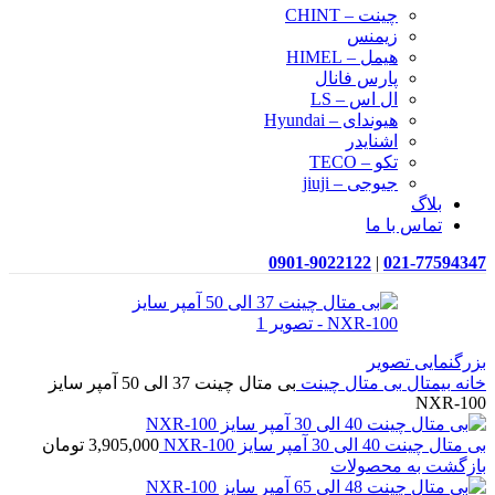
چینت – CHINT
زیمنس
هیمل – HIMEL
پارس فانال
ال اس – LS
هیوندای – Hyundai
اشنایدر
تکو – TECO
جیوجی – jiuji
بلاگ
تماس با ما
0901-9022122
|
021-77594347
بزرگنمایی تصویر
خانه
بیمتال
بی متال چینت
بی متال چینت 37 الی 50 آمپر سایز
NXR-100
بی متال چینت 40 الی 30 آمپر سایز NXR-100
3,905,000
تومان
بازگشت به محصولات