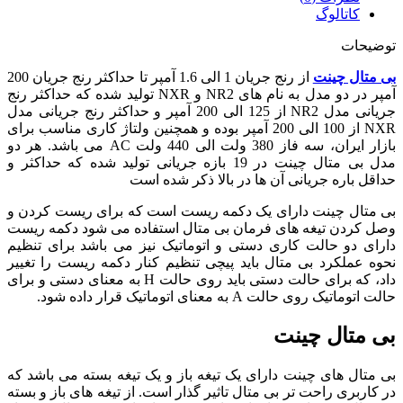
کاتالوگ
توضیحات
بی متال چینت
از رنج جریان 1 الی 1.6 آمپر تا حداکثر رنج جریان 200
آمپر در دو مدل به نام های NR2 و NXR تولید شده که حداکثر رنج
جریانی مدل NR2 از 125 الی 200 آمپر و حداکثر رنج جریانی مدل
NXR از 100 الی 200 آمپر بوده و همچنین ولتاژ کاری مناسب برای
بازار ایران، سه فاز 380 ولت الی 440 ولت AC می باشد. هر دو
مدل بی متال چینت در 19 بازه جریانی تولید شده که حداکثر و
حداقل باره جریانی آن ها در بالا ذکر شده است
بی متال چینت دارای یک دکمه ریست است که برای ریست کردن و
وصل کردن تیغه های فرمان بی متال استفاده می شود دکمه ریست
دارای دو حالت کاری دستی و اتوماتیک نیز می باشد برای تنظیم
نحوه عملکرد بی متال باید پیچی تنظیم کنار دکمه ریست را تغییر
داد، که برای حالت دستی باید روی حالت H به معنای دستی و برای
حالت اتوماتیک روی حالت A به معنای اتوماتیک قرار داده شود.
بی متال چینت
بی متال های چینت دارای یک تیغه باز و یک تیغه بسته می باشد که
در کاربری راحت تر بی متال تاثیر گذار است. از تیغه های باز و بسته