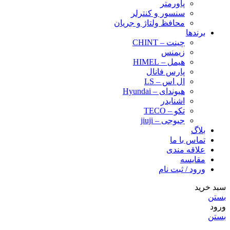
پاورمتر
سنسور و کنترلر
محافظ ولتاژ و‌ جریان
برندها
چینت – CHINT
زیمنس
هیمل – HIMEL
پارس فانال
ال اس – LS
هیوندای – Hyundai
اشنایدر
تکو – TECO
جیوجی – jiuji
بلاگ
تماس با ما
علاقه مندی
مقایسه
ورود / ثبت نام
سبد خرید
بستن
ورود
بستن