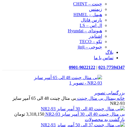
چینت – CHINT
زیمنس
هیمل – HIMEL
پارس فانال
ال اس – LS
هیوندای – Hyundai
اشنایدر
تکو – TECO
جیوجی – jiuji
بلاگ
تماس با ما
0901-9022122
|
021-77594347
بزرگنمایی تصویر
خانه
بیمتال
بی متال چینت
بی متال چینت 48 الی 65 آمپر سایز
NR2-93
بی متال چینت 40 الی 30 آمپر سایز NR2-93
3,318,150
تومان
بازگشت به محصولات