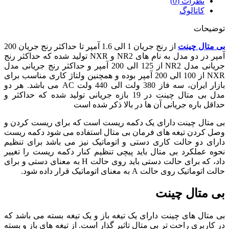
نظرات (0)
کاتالوگ
توضیحات
بی متال چینت
از رنج جریان 1 الی 1.6 آمپر تا حداکثر رنج جریان 200
آمپر در دو مدل به نام های NR2 و NXR تولید شده که حداکثر رنج
جریانی مدل NR2 از 125 الی 200 آمپر و حداکثر رنج جریانی مدل
NXR از 100 الی 200 آمپر بوده و همچنین ولتاژ کاری مناسب برای
بازار ایران، سه فاز 380 ولت الی 440 ولت AC می باشد. هر دو
مدل بی متال چینت در 19 بازه جریانی تولید شده که حداکثر و
حداقل باره جریانی آن ها در بالا ذکر شده است
بی متال چینت دارای یک دکمه ریست است که برای ریست کردن و
وصل کردن تیغه های فرمان بی متال استفاده می شود دکمه ریست
دارای دو حالت کاری دستی و اتوماتیک نیز می باشد برای تنظیم
نحوه عملکرد بی متال باید پیچی تنظیم کنار دکمه ریست را تغییر
داد، که برای حالت دستی باید روی حالت H به معنای دستی و برای
حالت اتوماتیک روی حالت A به معنای اتوماتیک قرار داده شود.
بی متال چینت
بی متال های چینت دارای یک تیغه باز و یک تیغه بسته می باشد که
در کاربری راحت تر بی متال تاثیر گذار است. از تیغه های باز و بسته