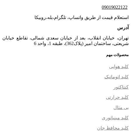
09019022122
استعلام قیمت از طریق واتساپ، تلگرام،بله،روبیکا
آدرس
تهران، خیابان انقلاب، بعد از خیابان سعدی شمالی، تقاطع خیابان
شریعتی، ساختمان امیر (پلاک362)، طبقه 1، واحد 6
محصولات مهم
کلید هوایی
کلید اتوماتیک
کنتاکتور
کلید حرارتی
بی متال
کلید مینیاتوری
کلید محافظ جان