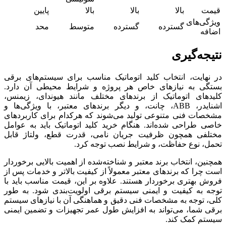
قیمت
بالا
بالا
بالا
پایین
ویژگی‌های
گسترده
گسترده
متوسط
محد
اضافه
نتیجه‌گیری
در نهایت، انتخاب کلید اتوماتیک مناسب برای سیستم‌های برقی
بستگی به نیازهای خاص هر پروژه و شرایط محیطی آن دارد.
کلیدهای اتوماتیک از برندهای مختلف مانند هیوندای، زیمنس،
اشنایدر، ABB، چانت، و دیگر برندهای معتبر، با ویژگی‌ها و
مشخصات فنی متنوعی تولید می‌شوند که هرکدام برای کاربردهای
خاصی طراحی شده‌اند. هنگام خرید کلید اتوماتیک باید به عوامل
مختلفی همچون ظرفیت جریان نامی، قدرت قطع، ولتاژ قابل
تحمل، نوع حفاظت، و شرایط نصب توجه کرد.
همچنین، انتخاب برند معتبر و شناخته‌شده از اهمیت بالایی برخوردار
است چرا که برندهای معتبر معمولاً از کیفیت بالاتر و خدمات پس از
فروش بهتری برخوردار هستند. علاوه بر این، قیمت مناسب باید با
توجه به کیفیت و ایمنی سیستم برقی اولویت‌بندی شود. به طور
کلی، توجه به مشخصات فنی دقیق و هماهنگی آن با نیازهای سیستم
برقی شما، می‌تواند به افزایش طول عمر تجهیزات و تضمین ایمنی
سیستم کمک کند.