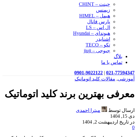
چینت – CHINT
زیمنس
هیمل – HIMEL
پارس فانال
ال اس – LS
هیوندای – Hyundai
اشنایدر
تکو – TECO
جیوجی – jiuji
بلاگ
تماس با ما
0901-9022122
|
021-77594347
آموزشی
,
مقالات کلید اتوماتیک
معرفی بهترین برند کلید اتوماتیک
ارسال توسط
میترا احمدی
دی 15, 1404
در تاریخ اردیبهشت 2, 1404
0