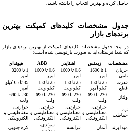
حاصل کرده و بهترین انتخاب را داشته باشید.
جدول مشخصات کلیدهای کمپکت بهترین
برندهای بازار
در اینجا جدول مشخصات کلیدهای کمپکت از بهترین برندهای بازار
که شما فرستاده‌اید به صورت بازنویسی شده است:
ABB
مشخصات
زیمنس
اشنایدر
هیوندای
جریان
1 تا 1600
0.6 تا 1600
0.6 تا 1600
1 تا 3200
نامی
آمپر
آمپر
آمپر
آمپر
قدرت
25 تا 150
25 تا 150
25 تا 150
35 تا 65 کیلو
قطع
کیلو آمپر
کیلو ولت
کیلو ولت
آمپر
230 تا 690
230 تا 690
230 تا 690
230 تا 690
ولتاژ
ولت
ولت
ولت
ولت
حرارتی،
حرارتی،
حرارتی،
حرارتی،
نوع
مغناطیسی و
مغناطیسی و
مغناطیسی و
مغناطیسی و
حفاظت
الکترونیکی
الکترونیکی
الکترونیکی
الکترونیکی
سوئدی،
مبدا برند
آلمان
فرانسه
کره جنوبی
سوئیسی